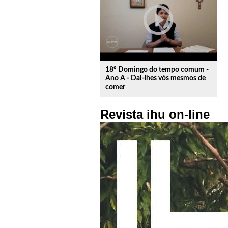
play_circle_outline
18º Domingo do tempo comum -
Ano A - Dai-lhes vós mesmos de
comer
Revista ihu on-line