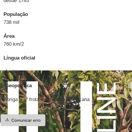
desde 1783
População
738 mil
Área
760 km/2
Língua oficial
Árabe
Geopolítica
Abriga a 5ª frota da Marinha americana
⚠️
Comunicar erro