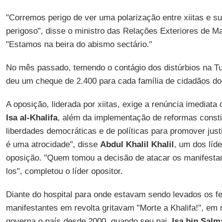
"Corremos perigo de ver uma polarização entre xiitas e su
perigoso", disse o ministro das Relações Exteriores de 
"Estamos na beira do abismo sectário."
No mês passado, temendo o contágio dos distúrbios na Tu
deu um cheque de 2.400 para cada família de cidadãos do
A oposição, liderada por xiitas, exige a renúncia imediat
Isa al-Khalifa
, além da implementação de reformas consti
liberdades democráticas e de políticas para promover just
é uma atrocidade", disse
Abdul Khalil Khalil
, um dos líd
oposição. "Quem tomou a decisão de atacar os manifestant
los", completou o líder opositor.
Diante do hospital para onde estavam sendo levados os fe
manifestantes em revolta gritavam "Morte a Khalifa!", em
governa o país desde 2000, quando seu pai,
Isa bin Salma