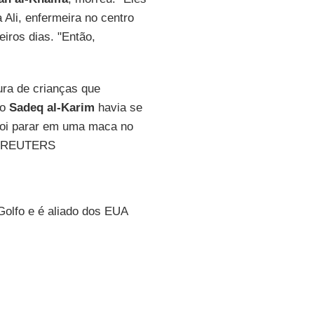
Ali, enfermeira no centro
eiros dias. "Então,
ura de crianças que
ão
Sadeq al-Karim
havia se
 foi parar em uma maca no
T e REUTERS
olfo e é aliado dos EUA