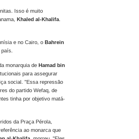
nitas. Isso é muito
Manama,
Khaled al-Khalifa
.
nísia e no Cairo, o
Bahrein
 país.
a da monarquia de
Hamad bin
tucionais para assegurar
iça social. "Essa repressão
eres do partido Wefaq, de
es tinha por objetivo matá-
ridos da Praça Pérola,
 referência ao monarca que
n al-Khalifa
, morreu. "Eles