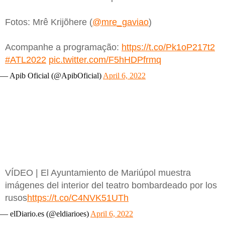
Fotos: Mrê Krijõhere (
@mre_gaviao
)
Acompanhe a programação:
https://t.co/Pk1oP217t2
#ATL2022
pic.twitter.com/F5hHDPfrmq
— Apib Oficial (@ApibOficial)
April 6, 2022
VÍDEO | El Ayuntamiento de Mariúpol muestra
imágenes del interior del teatro bombardeado por los
rusos
https://t.co/C4NVK51UTh
— elDiario.es (@eldiarioes)
April 6, 2022