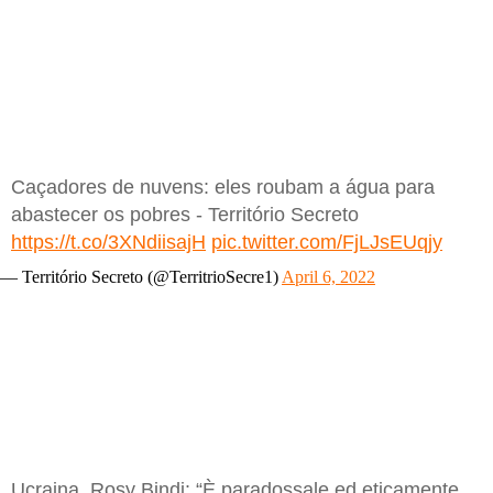
Caçadores de nuvens: eles roubam a água para
abastecer os pobres - Território Secreto
https://t.co/3XNdiisajH
pic.twitter.com/FjLJsEUqjy
— Território Secreto (@TerritrioSecre1)
April 6, 2022
Ucraina, Rosy Bindi: “È paradossale ed eticamente