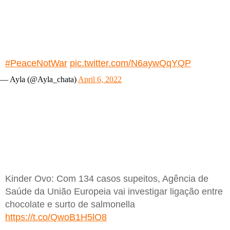
#PeaceNotWar
pic.twitter.com/N6aywQqYQP
— Ayla (@Ayla_chata)
April 6, 2022
Kinder Ovo: Com 134 casos supeitos, Agência de
Saúde da União Europeia vai investigar ligação entre
chocolate e surto de salmonella
https://t.co/QwoB1H5lO8