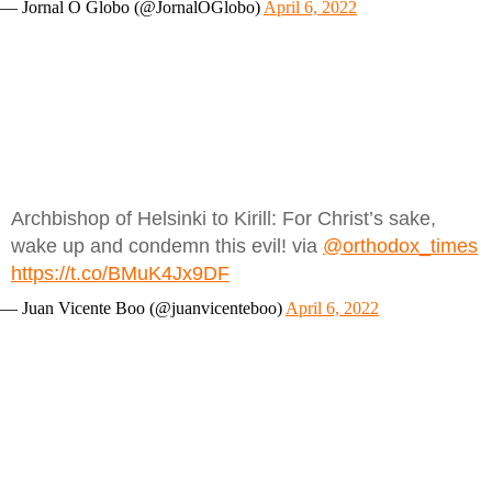
— Jornal O Globo (@JornalOGlobo)
April 6, 2022
Archbishop of Helsinki to Kirill: For Christ’s sake,
wake up and condemn this evil! via
@orthodox_times
https://t.co/BMuK4Jx9DF
— Juan Vicente Boo (@juanvicenteboo)
April 6, 2022