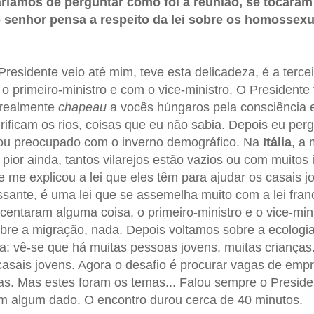
aríamos de perguntar como foi a reunião, se tocaram
 senhor pensa a respeito da lei sobre os homossexu
 Presidente veio até mim, teve esta delicadeza, é a terce
o primeiro-ministro e com o vice-ministro. O Presidente 
 realmente
chapeau
a vocês húngaros pela consciência 
ificam os rios, coisas que eu não sabia. Depois eu per
tou preocupado com o inverno demográfico. Na
Itália
, a
 pior ainda, tantos vilarejos estão vazios ou com muito
e me explicou a lei que eles têm para ajudar os casais 
ressante, é uma lei que se assemelha muito com a lei fra
scentaram alguma coisa, o primeiro-ministro e o vice-min
obre a migração, nada. Depois voltamos sobre a ecologia.
a: vê-se que há muitas pessoas jovens, muitas criança
 casais jovens. Agora o desafio é procurar vagas de emp
as. Mas estes foram os temas... Falou sempre o Presid
am algum dado. O encontro durou cerca de 40 minutos.