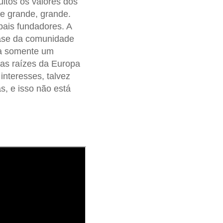
uitos os valores dos
e grande, grande.
pais fundadores. A
base da comunidade
ja somente um
r as raízes da Europa
interesses, talvez
s, e isso não está