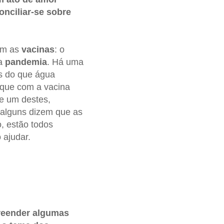
nciliar-se sobre
om as
vacinas
: o
da
pandemia
. Há uma
s do que água
 que com a vacina
e um destes,
, alguns dizem que as
, estão todos
ajudar.
eender algumas