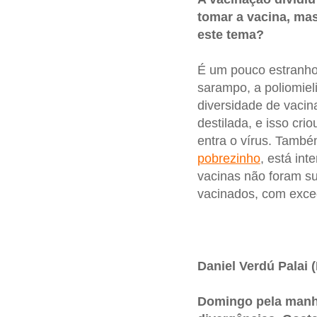
tomar a vacina, ma
este tema?
É um pouco estranho
sarampo, a poliomieli
diversidade de vaci
destilada, e isso cr
entra o vírus. Tamb
pobrezinho
, está int
vacinas não foram su
vacinados, com exce
Daniel Verdú Palai (
Domingo pela manh