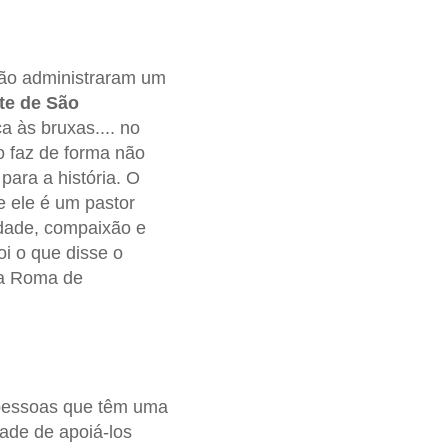
não administraram um
te de São
a às bruxas.... no
o faz de forma não
 para a história. O
e ele é um pastor
dade, compaixão e
oi o que disse o
 a Roma de
s pessoas que têm uma
dade de apoiá-los