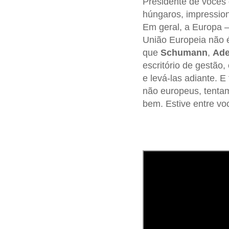
Presidente de vocês q
húngaros, impressio
Em geral, a Europa –
União Europeia não é
que
Schumann
,
Ade
escritório de gestão,
e levá-las adiante. 
não europeus, tentam
bem. Estive entre v