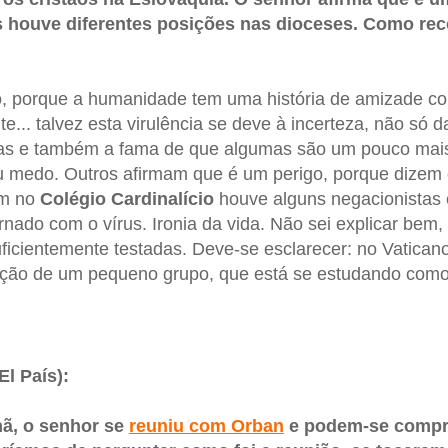
s houve diferentes posições nas dioceses. Como reco
, porque a humanidade tem uma história de amizade c
te... talvez esta virulência se deve à incerteza, não só 
nas e também a fama de que algumas são um pouco mai
iou medo. Outros afirmam que é um perigo, porque dizem
ém no
Colégio Cardinalício
houve alguns negacionistas 
ernado com o vírus. Ironia da vida. Não sei explicar bem
ficientemente testadas. Deve-se esclarecer: no Vaticano
ção de um pequeno grupo, que está se estudando como 
El País):
ã, o senhor se
reuniu com Orban
e podem-se compr