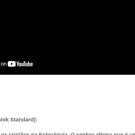
nik Standard):
 os cristãos na Eslováquia. O senhor afirma que é 