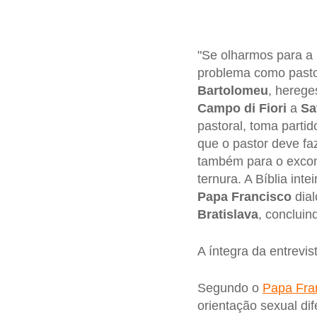
"Se olharmos para a 
problema como pastor
Bartolomeu
, herege
Campo di Fiori
a
Sa
pastoral, toma partid
que o pastor deve fa
também para o excom
ternura. A Bíblia int
Papa Francisco
dial
Bratislava
, conclui
A íntegra da entrevis
Segundo o
Papa Fra
orientação sexual di