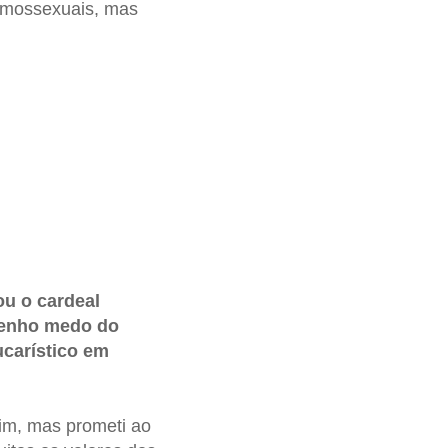
homossexuais, mas
ou o cardeal
tenho medo do
ucarístico em
sim, mas prometi ao