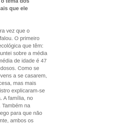
 o tema dos
ais que ele
ira vez que o
falou. O primeiro
ecológica que têm:
guntei sobre a média
 média de idade é 47
s idosos. Como se
jovens a se casarem,
ncesa, mas mais
istro explicaram-se
 A família, no
s. Também na
rego para que não
ente, ambos os