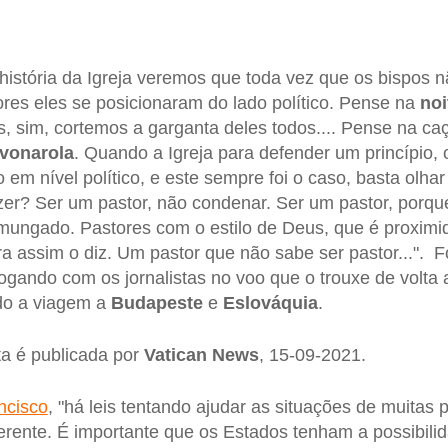
história da Igreja veremos que toda vez que os bispos 
es eles se posicionaram do lado político. Pense na
noi
s, sim, cortemos a garganta deles todos.... Pense na caç
vonarola
. Quando a Igreja para defender um princípio, 
o em nível político, e este sempre foi o caso, basta olhar
zer? Ser um pastor, não condenar. Ser um pastor, porqu
ungado. Pastores com o estilo de Deus, que é proximi
eira assim o diz. Um pastor que não sabe ser pastor...". F
ogando com os jornalistas no voo que o trouxe de volta
ndo a viagem a
Budapeste
e
Eslováquia
.
ta é publicada por
Vatican News
, 15-09-2021.
ncisco
, "há leis tentando ajudar as situações de muita
ferente. É importante que os Estados tenham a possibili