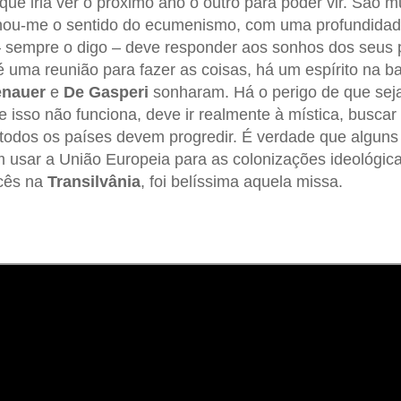
ue iria ver o próximo ano o outro para poder vir. São m
nou-me o sentido do ecumenismo, com uma profundidad
 sempre o digo – deve responder aos sonhos dos seus 
 uma reunião para fazer as coisas, há um espírito na 
nauer
e
De Gasperi
sonharam. Há o perigo de que se
 e isso não funciona, deve ir realmente à mística, busca
E todos os países devem progredir. É verdade que alguns 
 usar a União Europeia para as colonizações ideológica
ocês na
Transilvânia
, foi belíssima aquela missa.