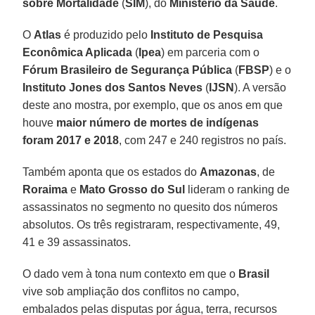
sobre Mortalidade
(
SIM
), do
Ministério da Saúde
.
O
Atlas
é produzido pelo
Instituto de Pesquisa
Econômica Aplicada
(
Ipea
) em parceria com o
Fórum Brasileiro de Segurança Pública
(
FBSP
) e o
Instituto Jones dos Santos Neves
(
IJSN
). A versão
deste ano mostra, por exemplo, que os anos em que
houve
maior número de mortes de indígenas
foram 2017 e 2018
, com 247 e 240 registros no país.
Também aponta que os estados do
Amazonas
, de
Roraima
e
Mato
Grosso do Sul
lideram o ranking de
assassinatos no segmento no quesito dos números
absolutos. Os três registraram, respectivamente, 49,
41 e 39 assassinatos.
O dado vem à tona num contexto em que o
Brasil
vive sob ampliação dos conflitos no campo,
embalados pelas disputas por água, terra, recursos