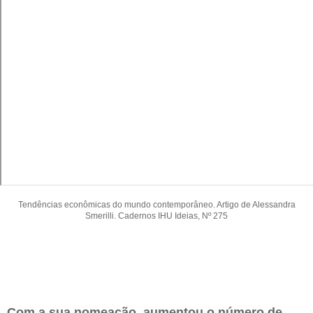
Tendências econômicas do mundo contemporâneo. Artigo de Alessandra
Smerilli. Cadernos IHU Ideias, Nº 275
Com a sua nomeação, aumentou o número de