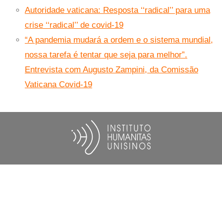
Autoridade vaticana: Resposta ‘‘radical’’ para uma
crise ‘‘radical’’ de covid-19
“A pandemia mudará a ordem e o sistema mundial,
nossa tarefa é tentar que seja para melhor”.
Entrevista com Augusto Zampini, da Comissão
Vaticana Covid-19