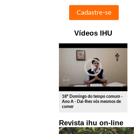
Vídeos IHU
play_circle_outline
18º Domingo do tempo comum -
Ano A - Dai-lhes vós mesmos de
comer
Revista ihu on-line