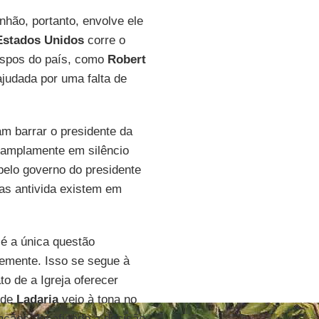
hão, portanto, envolve ele
Estados Unidos
corre o
 bispos do país, como
Robert
judada por uma falta de
am barrar o presidente da
 amplamente em silêncio
pelo governo do presidente
cas antivida existem em
é a única questão
temente. Isso se segue à
to de a Igreja oferecer
 de
Ladaria
veio à tona no
nçãos desafiando a decisão