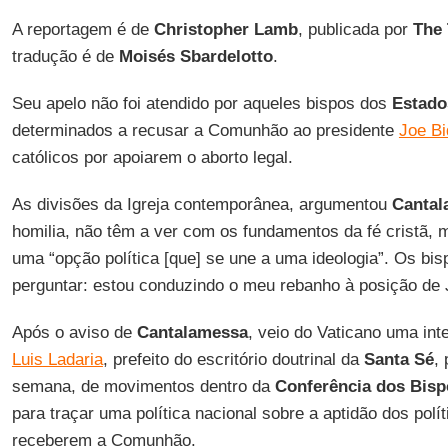
A reportagem é de
Christopher Lamb
, publicada por
The 
tradução é de
Moisés Sbardelotto
.
Seu apelo não foi atendido por aqueles bispos dos
Estado
determinados a recusar a Comunhão ao presidente
Joe B
católicos por apoiarem o aborto legal.
As divisões da Igreja contemporânea, argumentou
Cantal
homilia, não têm a ver com os fundamentos da fé cristã, 
uma “opção política [que] se une a uma ideologia”. Os bis
perguntar: estou conduzindo o meu rebanho à posição de 
Após o aviso de
Cantalamessa
, veio do Vaticano uma int
Luis Ladaria
, prefeito do escritório doutrinal da
Santa Sé
,
semana, de movimentos dentro da
Conferência dos Bisp
para traçar uma política nacional sobre a aptidão dos polí
receberem a Comunhão.