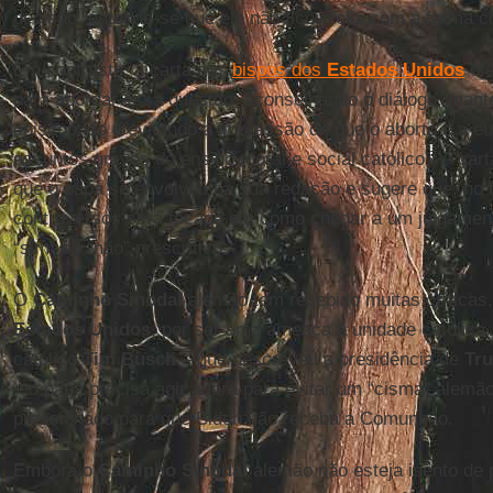
decisão, entende-se que ele não ficou feliz com a forma c
Em contraste, a carta aos
bispos dos
Estados Unidos
ofe
para abordar essa questão, aconselhando o diálogo, mant
episcopado e evitando a impressão de que o aborto e a eu
assuntos graves do ensino moral e social católico”. A car
que o papa se envolveu na sua redação e sugere que, no 
controversos será focada em como chegar a um julgamen
“sim” ou “não” prescritivo.
O
Caminho Sinodal
alemão tem recebido muitas críticas
Estados Unidos
, por ser uma ameaça à unidade católica.
católico
Tim Busch
– que descreveu a presidência de
Tr
– o papa precisa agir agora para evitar um “cisma” alem
pressionado para que Biden não receba a Comunhão.
Embora o
Caminho Sinodal
alemão não esteja isento de 