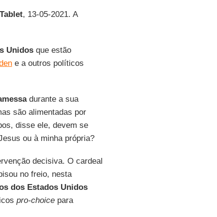
Tablet
, 13-05-2021. A
s Unidos
que estão
iden
e a outros políticos
amessa
durante a sua
mas são alimentadas por
pos, disse ele, devem se
Jesus ou à minha própria?
ervenção decisiva. O cardeal
 pisou no freio, nesta
os dos Estados Unidos
ticos
pro-choice
para