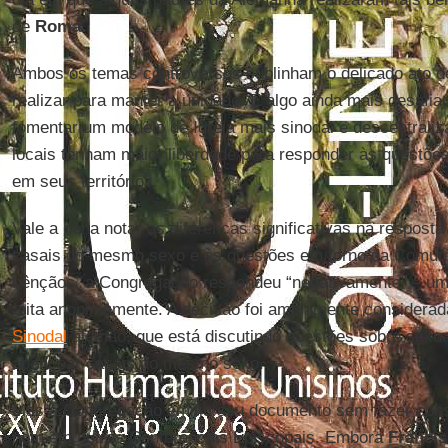
de
Roma
.
Ambos os temas controversos sublinham o delicado ato de
realizar para manter a unidade. É algo ainda mais desafi
fomentar um modelo de Igreja mais sinodal e descentrali
locais tenham maior liberdade para responder às questõe
em seus territórios.
Vale a pena notar as diferenças significativas na respost
casais do mesmo sexo e às questões em torno da Comun
bênçãos, a Congregação respondeu “negativamente” – um
feita anonimamente. A decisão foi amplamente considera
Sinodal
alemão, que está discutindo questões sobre sexual
abençoar casais do mesmo sexo.
Mas a Congregação emitiu seu documento sem fazer con
nem em outras Conferências Episcopais. Embora
Franci