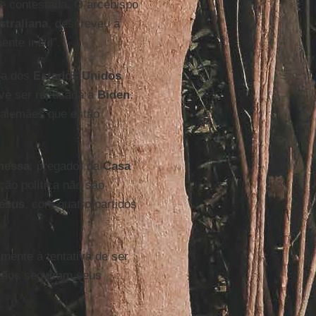
te contestada. O arcebispo
straliana
, descreveu a
nte inútil”.
ja dos
Estados Unidos
ve ser recusada a
Biden
.
s alemães que estão
messa
, pregador da
Casa
ção política não são
esus
, com quatro partidos
amente à tentativa de ser
stãos seguiram seus