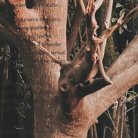
omo a questão foi tratada.
receu um marco teológico
endo a unidade entre o
tanásia são os “únicos
ta de
Ladaria
dá a entender
futuro, a resposta aos temas
to discernido, em vez de um
, especialmente nos
 Para o influente doador
ump
como um “tempo de luz”
ão. Ele também tem
problemas e dificuldades, a