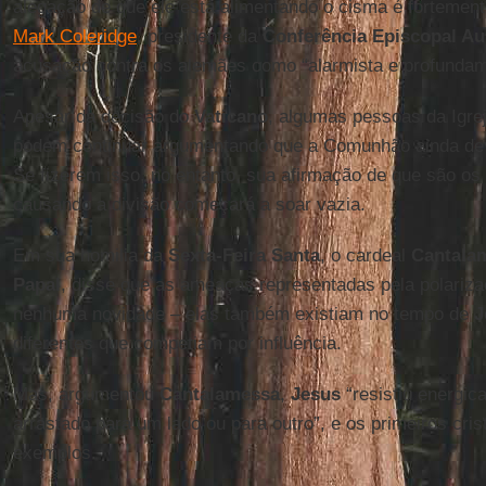
alegação de que ele está alimentando o cisma é fortemen
Mark Coleridge
, presidente da
Conferência Episcopal Au
acusação contra os alemães como “alarmista e profundame
Apesar da decisão do
Vaticano
, algumas pessoas da Igre
podem continuar argumentando que a Comunhão ainda de
Se fizerem isso, no entanto, sua afirmação de que são o
causando a divisão começará a soar vazia.
Em sua homilia da
Sexta-Feira Santa
, o cardeal
Cantala
Papal
, disse que as ameaças representadas pela polariza
nenhuma novidade – elas também existiam no tempo de
J
diferentes que competiam por influência.
Mas, argumentou
Cantalamessa
,
Jesus
“resistiu energic
arrastado para um lado ou para outro”, e os primeiros cri
exemplos.