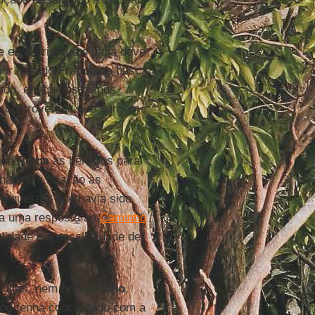
 equilíbrio que o papa deve
ador quando
Francisco
busca
zado, em que os bispos
s controversas que surgem
a de
Roma
às bênçãos para
hão. Em relação às
a questão que havia sido
da uma resposta ao
Caminho
idade e a possibilidade de
sultas, nem no
Vaticano
,
sco
tenha concordado com a