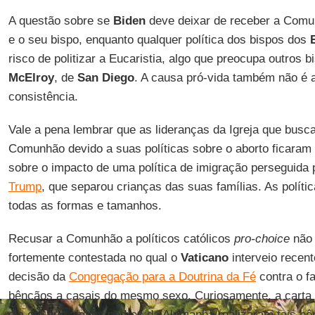
A questão sobre se
Biden
deve deixar de receber a Comun
e o seu bispo, enquanto qualquer política dos bispos dos
risco de politizar a Eucaristia, algo que preocupa outros
McElroy
, de
San Diego
. A causa pró-vida também não é a
consistência.
Vale a pena lembrar que as lideranças da Igreja que busc
Comunhão devido a suas políticas sobre o aborto ficaram
sobre o impacto de uma política de imigração perseguida 
Trump
, que separou crianças das suas famílias. As políti
todas as formas e tamanhos.
Recusar a Comunhão a políticos católicos
pro-choice
não 
fortemente contestada no qual o
Vaticano
interveio recen
decisão da
Congregação para a Doutrina da Fé
contra o fa
bênçãos a casais do mesmo sexo. Curiosamente, a carta
dia em que alguns padres da Alemanha realizaram tais bê