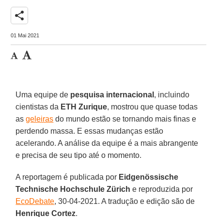
share
01 Mai 2021
Uma equipe de
pesquisa
internacional
, incluindo
cientistas da
ETH Zurique
, mostrou que quase todas
as
geleiras
do mundo estão se tornando mais finas e
perdendo massa. E essas mudanças estão
acelerando. A análise da equipe é a mais abrangente
e precisa de seu tipo até o momento.
A reportagem é publicada por
Eidgenössische
Technische Hochschule Zürich
e reproduzida por
EcoDebate
, 30-04-2021. A tradução e edição são de
Henrique
Cortez
.