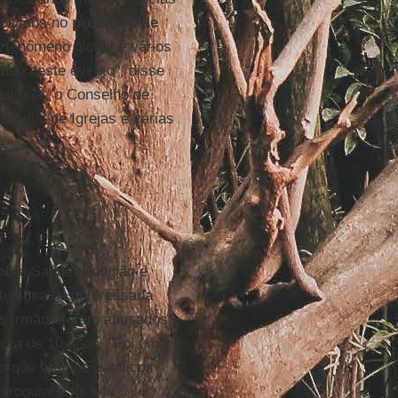
volvidos no
processo de
m fenômeno global e vários
ando deste evento", disse
rnational, o Conselho de
undial de Igrejas e várias
sobre Saúde, Religião e
studiosa desinteressada
s irmãos foram abusados ​​
rca de 10 anos. "Foi uma
porque éramos católicos
aroquial e foi seu