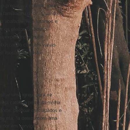
e e preparava o jantar para
família, eu diria". Quando
ou abalada. "Nós lutamos e
r os efeitos do abuso.
ma experiência muito
, buscando cura em várias
m mosteiro budista.
sitar uma igreja para se
reja católica perto da minha
 forte: perdoar os culpados e
sse ela, "a deixou com uma
 dor em serviço".