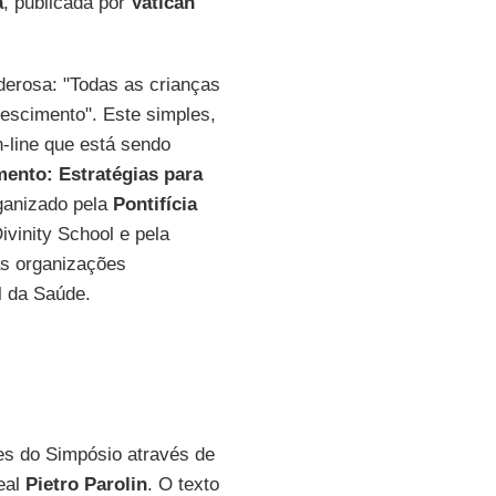
a
, publicada por
Vatican
erosa: "Todas as crianças
scimento". Este simples,
n-line que está sendo
mento: Estratégias para
rganizado pela
Pontifícia
ivinity School e pela
as organizações
l da Saúde.
es do Simpósio através de
eal
Pietro Parolin
. O texto