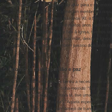
tesoureiro; sua avó fazia toalhas do altar para o sacerdot
ele. "O sacerdote era muito próximo: um membro da nossa 
seus irmãos revelaram o abuso nos anos 90, a família fic
meus irmãos lutaram por muitos e muitos anos para vence
Infelizmente, quando relatamos o fato à Igreja, tivemos u
desagradável".
Wortham
, como sua mãe, deixou a Igreja
comunidades religiosas. Ela também passou dois anos nu
O retorno "a casa": perdão e paz
Em 2015, uma nova virada. Ela sentiu a necessidade de vi
sentir próxima de sua avó que tinha morrido: "Fui a uma ig
casa", recordou. "Enquanto estava lá, tive uma inspiração
deixar ir embora aquele trauma". "Aquela experiência", di
profunda sensação de paz e um desejo de transformar sua