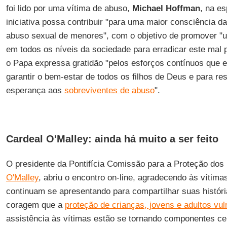
foi lido por uma vítima de abuso,
Michael Hoffman
, na e
iniciativa possa contribuir "para uma maior consciência d
abuso sexual de menores", com o objetivo de promover "
em todos os níveis da sociedade para erradicar este mal
o Papa expressa gratidão "pelos esforços contínuos que e
garantir o bem-estar de todos os filhos de Deus e para rest
esperança aos
sobreviventes de abuso
".
Cardeal O'Malley: ainda há muito a ser feito
O presidente da Pontifícia Comissão para a Proteção dos
O'Malley
, abriu o encontro on-line, agradecendo às vítim
continuam se apresentando para compartilhar suas históri
coragem que a
proteção de crianças, jovens e adultos vul
assistência às vítimas estão se tornando componentes ce