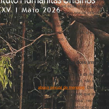
quais os líderes religiosos possam estar efetivamente en
cura e prevenção
", afirmou. "O abuso sexual infantil é u
grupos religiosos expressaram seu apoio e estão particip
Wortham
, como a Aliança Inter-religiosa, a Arigatou Inte
Rabinos de Nova York, o Islamic Relief USA, o Conselho M
redes de sobreviventes de abuso.
O trauma do abuso sofrido por dois irmãos
A
professora Wortham
, diretora-executiva da Iniciativa 
Espiritualidade da Universidade de Harvard, não é uma e
quando se trata de
abuso sexual de menores
. Dois de seu
pelo seu pároco por um longo tempo, desde que tinham ce
experiência traumática para a minha família", recordou, "
devotos". Seu avô contribuiu para a construção da igreja p