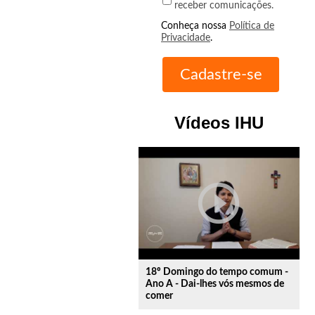
receber comunicações.
Conheça nossa
Política de
Privacidade
.
Vídeos IHU
play_circle_outline
18º Domingo do tempo comum -
Ano A - Dai-lhes vós mesmos de
comer