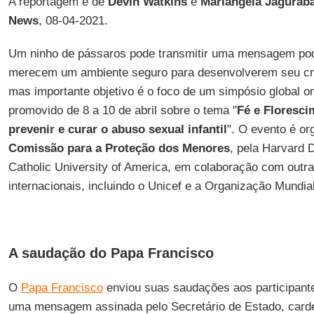
A reportagem é de
Devin Watkins
e
Mariangela Jagurab
News
, 08-04-2021.
Um ninho de pássaros pode transmitir uma mensagem pod
merecem um ambiente seguro para desenvolverem seu cre
mas importante objetivo é o foco de um simpósio global o
promovido de 8 a 10 de abril sobre o tema "
Fé e Floresci
prevenir e curar o abuso sexual infantil
". O evento é o
Comissão para a Proteção dos Menores
, pela Harvard D
Catholic University of America, em colaboração com outr
internacionais, incluindo o Unicef e a Organização Mundia
A saudação do Papa Francisco
O
Papa Francisco
enviou suas saudações aos participant
uma mensagem assinada pelo Secretário de Estado, card