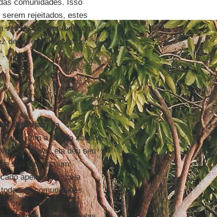
 das comunidades. Isso
 serem rejeitados, estes
Em vez de se sentirem sem
ez de serem silenciados,
".
ifer Wortham
da
 ferida com a dor do abuso
 Vatican News, ela deu seu
 de sua família num
cado apenas na Igreja
m todas as comunidades
ola ou através de uma
procurando maneiras pelas