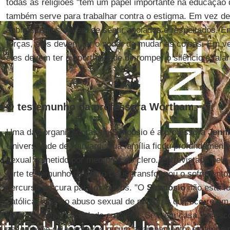
todas as religiões "têm um papel importante na educação
também serve para trabalhar contra o estigma. Em vez de
sobreviventes devem se sentir apoiados e respeitados. 
forças, eles devem ter o poder de mudar as coisas. Em v
eles devem ter a oportunidade de romper o silêncio e falar
O testemunho da professora Wortham
Uma das organizadoras do Simpósio é a professora
Jenn
Universidade de Harvard. Sua família ficou profundamente
sexual cometido por membros do clero. Entrevistada pelo
forte testemunho de como Deus transformou o sofrimento
percurso de cura para os outros. "O
Simpósio
não está fo
católica, mas no abuso sexual de menores que ocorre e
religiosas e na sociedade em geral. Seja em casa, na esc
associação de escoteiros ou um acampamento, estamos 