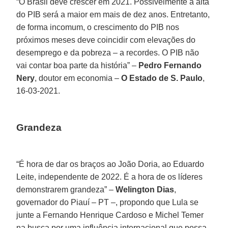
“O Brasil deve crescer em 2021. Possivelmente a alta
do PIB será a maior em mais de dez anos. Entretanto,
de forma incomum, o crescimento do PIB nos
próximos meses deve coincidir com elevações do
desemprego e da pobreza – a recordes. O PIB não
vai contar boa parte da história” –
Pedro Fernando
Nery
, doutor em economia –
O Estado de S. Paulo
,
16-03-2021.
Grandeza
“É hora de dar os braços ao João Doria, ao Eduardo
Leite, independente de 2022. É a hora de os líderes
demonstrarem grandeza” –
Welington Dias
,
governador do Piauí – PT –, propondo que Lula se
junte a Fernando Henrique Cardoso e Michel Temer
na busca por uma influência internacional que possa