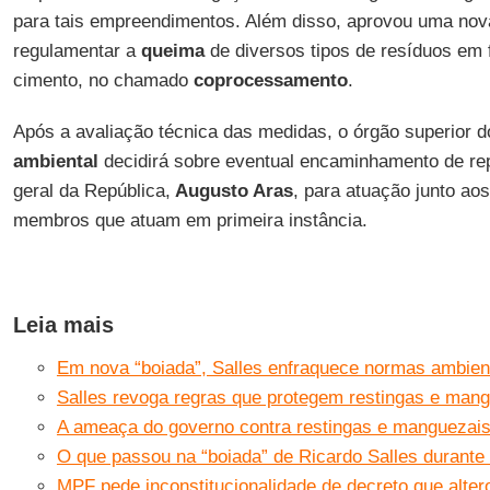
para tais empreendimentos. Além disso, aprovou uma nova
regulamentar a
queima
de diversos tipos de resíduos em 
cimento, no chamado
coprocessamento
.
Após a avaliação técnica das medidas, o órgão superior 
ambiental
decidirá sobre eventual encaminhamento de re
geral da República,
Augusto Aras
, para atuação junto aos
membros que atuam em primeira instância.
Leia mais
Em nova “boiada”, Salles enfraquece normas ambien
Salles revoga regras que protegem restingas e man
A ameaça do governo contra restingas e manguezai
O que passou na “boiada” de Ricardo Salles durante
MPF pede inconstitucionalidade de decreto que alte