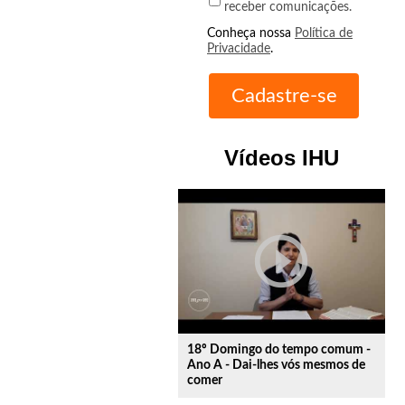
receber comunicações.
Conheça nossa
Política de
Privacidade
.
Vídeos IHU
play_circle_outline
18º Domingo do tempo comum -
Ano A - Dai-lhes vós mesmos de
comer