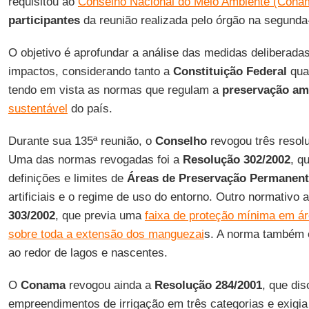
requisitou ao
Conselho Nacional do Meio Ambiente (Cona
participantes
da reunião realizada pelo órgão na segunda-
O objetivo é aprofundar a análise das medidas deliberadas
impactos, considerando tanto a
Constituição
Federal
quan
tendo em vista as normas que regulam a
preservação am
sustentável
do país.
Durante sua 135ª reunião, o
Conselho
revogou três resol
Uma das normas revogadas foi a
Resolução 302/2002
, q
definições e limites de
Áreas de Preservação Permanen
artificiais e o regime de uso do entorno. Outro normativo a
303/2002
, que previa uma
faixa de proteção mínima em áre
sobre toda a extensão dos manguezai
s. A norma também 
ao redor de lagos e nascentes.
O
Conama
revogou ainda a
Resolução 284/2001
, que di
empreendimentos de irrigação em três categorias e exigia