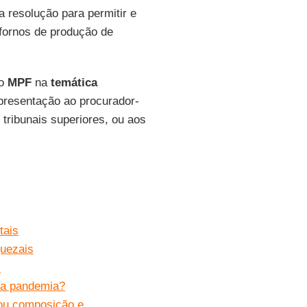
 resolução para permitir e
fornos de produção de
do
MPF
na
temática
presentação ao procurador-
 tribunais superiores, ou aos
tais
guezais
s
 a pandemia?
rou composição e