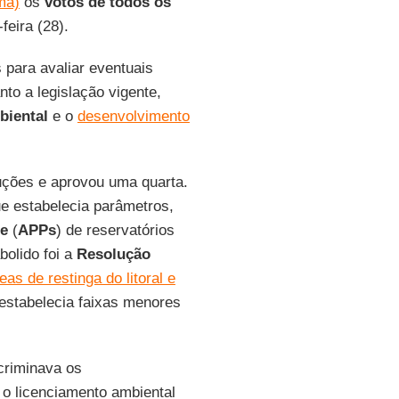
ma)
os
votos de todos os
feira (28).
 para avaliar eventuais
to a legislação vigente,
biental
e o
desenvolvimento
uções e aprovou uma quarta.
ue estabelecia parâmetros,
te
(
APPs
) de reservatórios
bolido foi a
Resolução
as de restinga do litoral e
estabelecia faixas menores
scriminava os
 o licenciamento ambiental