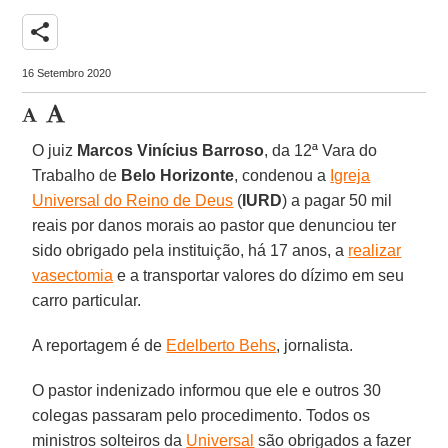
share
16 Setembro 2020
O juiz
Marcos Vinícius Barroso
, da 12ª Vara do
Trabalho de
Belo
Horizonte
, condenou a
Igreja
Universal do Reino de Deus
(
IURD
) a pagar 50 mil
reais por danos morais ao pastor que denunciou ter
sido obrigado pela instituição, há 17 anos, a
realizar
vasectomia
e a transportar valores do dízimo em seu
carro particular.
A reportagem é de
Edelberto Behs
, jornalista.
O pastor indenizado informou que ele e outros 30
colegas passaram pelo procedimento. Todos os
ministros solteiros da
Universal
são obrigados a fazer