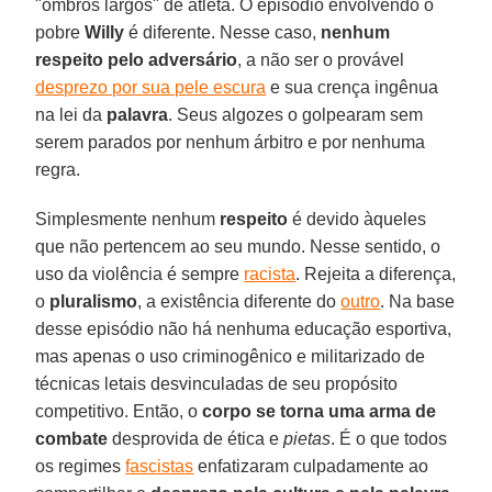
"ombros largos" de atleta. O episódio envolvendo o
pobre
Willy
é diferente. Nesse caso,
nenhum
respeito pelo adversário
, a não ser o provável
desprezo por sua pele escura
e sua crença ingênua
na lei da
palavra
. Seus algozes o golpearam sem
serem parados por nenhum árbitro e por nenhuma
regra.
Simplesmente nenhum
respeito
é devido àqueles
que não pertencem ao seu mundo. Nesse sentido, o
uso da violência é sempre
racista
. Rejeita a diferença,
o
pluralismo
, a existência diferente do
outro
. Na base
desse episódio não há nenhuma educação esportiva,
mas apenas o uso criminogênico e militarizado de
técnicas letais desvinculadas de seu propósito
competitivo. Então, o
corpo se torna uma arma de
combate
desprovida de ética e
pietas
. É o que todos
os regimes
fascistas
enfatizaram culpadamente ao