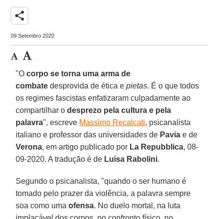
share
09 Setembro 2020
"O
corpo se torna uma arma de
combate
desprovida de ética e
pietas
. É o que todos
os regimes fascistas enfatizaram culpadamente ao
compartilhar o
desprezo pela cultura e pela
palavra
", escreve
Massimo Recalcati
, psicanalista
italiano e professor das universidades de
Pavia
e de
Verona
, em artigo publicado por
La Repubblica
, 08-
09-2020. A tradução é de
Luisa Rabolini
.
Segundo o psicanalista, "quando o ser humano é
tomado pelo prazer da violência, a palavra sempre
soa como uma
ofensa
. No duelo mortal, na luta
implacável dos corpos, no confronto físico, no