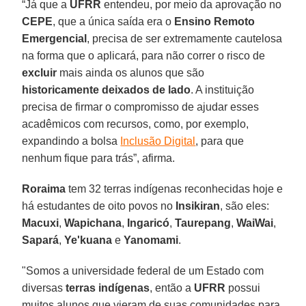
“Já que a
UFRR
entendeu, por meio da aprovação no
CEPE
, que a única saída era o
Ensino Remoto
Emergencial
, precisa de ser extremamente cautelosa
na forma que o aplicará, para não correr o risco de
excluir
mais ainda os alunos que são
historicamente deixados de lado
. A instituição
precisa de firmar o compromisso de ajudar esses
acadêmicos com recursos, como, por exemplo,
expandindo a bolsa
Inclusão Digital
, para que
nenhum fique para trás”, afirma.
Roraima
tem 32 terras indígenas reconhecidas hoje e
há estudantes de oito povos no
Insikiran
, são eles:
Macuxi
,
Wapichana
,
Ingaricó
,
Taurepang
,
WaiWai
,
Sapará
,
Ye'kuana
e
Yanomami
.
"Somos a universidade federal de um Estado com
diversas
terras indígenas
, então a
UFRR
possui
muitos alunos que vieram de suas comunidades para