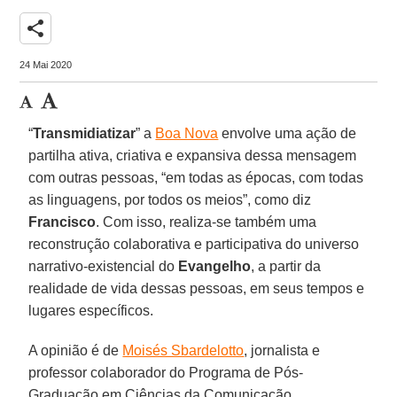
share
24 Mai 2020
“
Transmidiatizar
” a
Boa Nova
envolve uma ação de
partilha ativa, criativa e expansiva dessa mensagem
com outras pessoas, “em todas as épocas, com todas
as linguagens, por todos os meios”, como diz
Francisco
. Com isso, realiza-se também uma
reconstrução colaborativa e participativa do universo
narrativo-existencial do
Evangelho
, a partir da
realidade de vida dessas pessoas, em seus tempos e
lugares específicos.
A opinião é de
Moisés Sbardelotto
, jornalista e
professor colaborador do Programa de Pós-
Graduação em Ciências da Comunicação