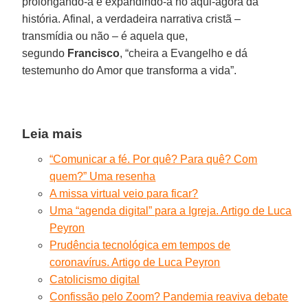
prolongando-a e expandindo-a no aqui-agora da
história. Afinal, a verdadeira narrativa cristã –
transmídia ou não – é aquela que,
segundo
Francisco
, “cheira a Evangelho e dá
testemunho do Amor que transforma a vida”.
Leia mais
“Comunicar a fé. Por quê? Para quê? Com
quem?” Uma resenha
A missa virtual veio para ficar?
Uma “agenda digital” para a Igreja. Artigo de Luca
Peyron
Prudência tecnológica em tempos de
coronavírus. Artigo de Luca Peyron
Catolicismo digital
Confissão pelo Zoom? Pandemia reaviva debate