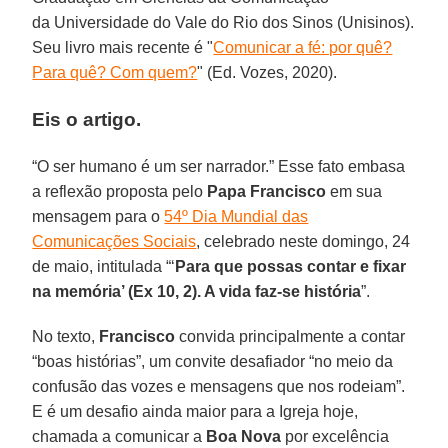
da Universidade do Vale do Rio dos Sinos (Unisinos).
Seu livro mais recente é "
Comunicar a fé: por quê?
Para quê? Com quem?
" (Ed. Vozes, 2020).
Eis o artigo.
“O ser humano é um ser narrador.” Esse fato embasa
a reflexão proposta pelo
Papa Francisco
em sua
mensagem para o
54º Dia Mundial das
Comunicações Sociais
, celebrado neste domingo, 24
de maio, intitulada “‘
Para que possas contar e fixar
na memória’ (Ex 10, 2). A vida faz-se história
”.
No texto,
Francisco
convida principalmente a contar
“boas histórias”, um convite desafiador “no meio da
confusão das vozes e mensagens que nos rodeiam”.
E é um desafio ainda maior para a Igreja hoje,
chamada a comunicar a
Boa Nova
por excelência