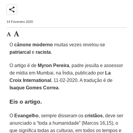
share
14 Fevereiro 2020
O
cânone
moderno
muitas vezes revelou-se
patriarcal
e
racista
.
O artigo é de
Myron
Pereira
, padre jesuíta e assessor
de mídia em Mumbai, na Índia, publicado por
La
Croix International
, 11-02-2020. A tradução é de
Isaque Gomes Correa
.
Eis o artigo.
O
Evangelho
, sempre disseram os
cristãos
, deve ser
anunciado a “toda a humanidade” (Marcos 16,15), o
que significa todas as culturas, em todos os tempos e