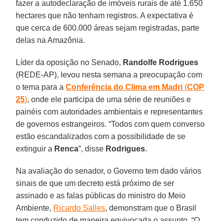
fazer a autodeclaração de imóveis rurais de até 1.650
hectares que não tenham registros. A expectativa é
que cerca de 600.000 áreas sejam registradas, parte
delas na Amazônia.
Líder da oposição no Senado,
Randolfe Rodrigues
(REDE-AP), levou nesta semana a preocupação com
o tema para a
Conferência do Clima em Madri
(
COP
25
)
, onde ele participa de uma série de reuniões e
painéis com autoridades ambientais e representantes
de governos estrangeiros. “Todos com quem converso
estão escandalizados com a possibilidade de se
extinguir a
Renca
”, disse
Rodrigues
.
Na avaliação do senador, o Governo tem dado vários
sinais de que um decreto está próximo de ser
assinado e as falas públicas do ministro do Meio
Ambiente,
Ricardo Salles
, demonstram que o Brasil
tem conduzido de maneira equivocada o assunto. “O