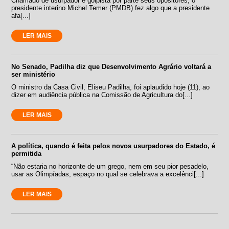
Chamado de usurpador e golpista por parte seus opositores, o
presidente interino Michel Temer (PMDB) fez algo que a presidente
afa[...]
LER MAIS
No Senado, Padilha diz que Desenvolvimento Agrário voltará a
ser ministério
O ministro da Casa Civil, Eliseu Padilha, foi aplaudido hoje (11), ao
dizer em audiência pública na Comissão de Agricultura do[...]
LER MAIS
A política, quando é feita pelos novos usurpadores do Estado, é
permitida
“Não estaria no horizonte de um grego, nem em seu pior pesadelo,
usar as Olimpíadas, espaço no qual se celebrava a excelênci[...]
LER MAIS