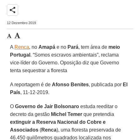
share
12 Dezembro 2019
A
Renca
, no
Amapá
e no
Pará
, tem área de
meio
Portugal
. “Somos escravos ambientais”, reclama
vice-líder do Governo. Oposição diz que Governo
tenta sequestrar a floresta
A reportagem é de
Afonso Benites
, publicada por
El
País
, 11-12-2019.
O
Governo de Jair Bolsonaro
estuda reeditar o
decreto da gestão
Michel Temer
que pretendia
extinguir a Reserva Nacional do Cobre e
Associados
(
Renca
), uma floresta preservada de
46.450 quilômetros quadrados localizada nos