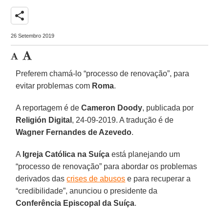
share
26 Setembro 2019
Preferem chamá-lo “processo de renovação”, para
evitar problemas com
Roma
.
A reportagem é de
Cameron Doody
, publicada por
Religión Digital
, 24-09-2019. A tradução é de
Wagner Fernandes de Azevedo
.
A
Igreja Católica na Suíça
está planejando um
“processo de renovação” para abordar os problemas
derivados das
crises de abusos
e para recuperar a
“credibilidade”, anunciou o presidente da
Conferência Episcopal da Suíça
.