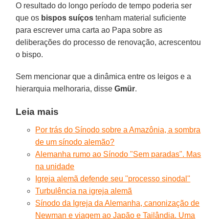
O resultado do longo período de tempo poderia ser
que os
bispos suíços
tenham material suficiente
para escrever uma carta ao Papa sobre as
deliberações do processo de renovação, acrescentou
o bispo.
Sem mencionar que a dinâmica entre os leigos e a
hierarquia melhoraria, disse
Gmür
.
Leia mais
Por trás do Sínodo sobre a Amazônia, a sombra
de um sínodo alemão?
Alemanha rumo ao Sínodo "Sem paradas". Mas
na unidade
Igreja alemã defende seu ''processo sinodal''
Turbulência na igreja alemã
Sínodo da Igreja da Alemanha, canonização de
Newman e viagem ao Japão e Tailândia. Uma