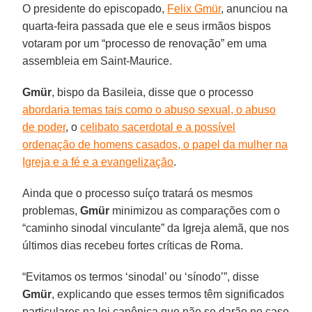
O presidente do episcopado,
Felix Gmür
, anunciou na
quarta-feira passada que ele e seus irmãos bispos
votaram por um “processo de renovação” em uma
assembleia em Saint-Maurice.
Gmür
, bispo da Basileia, disse que o processo
abordaria temas tais como o abuso sexual, o abuso
de poder
, o
celibato sacerdotal e a possível
ordenação de homens casados, o papel da mulher na
Igreja e a fé e a evangelização
.
Ainda que o processo suíço tratará os mesmos
problemas,
Gmür
minimizou as comparações com o
“caminho sinodal vinculante” da Igreja alemã, que nos
últimos dias recebeu fortes críticas de Roma.
“Evitamos os termos ‘sinodal’ ou ‘sínodo’”, disse
Gmür
, explicando que esses termos têm significados
particulares na lei canônica que não se darão no caso