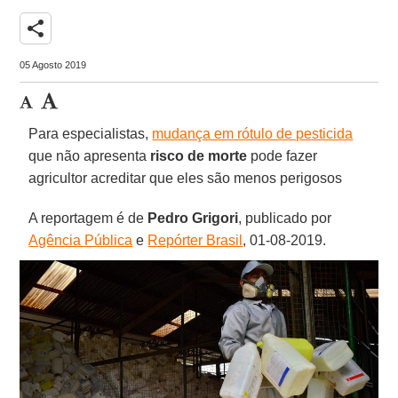
share
05 Agosto 2019
Para especialistas,
mudança em rótulo de pesticida
que não apresenta
risco de morte
pode fazer
agricultor acreditar que eles são menos perigosos
A reportagem é de
Pedro Grigori
, publicado por
Agência Pública
e
Repórter Brasil
, 01-08-2019.