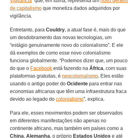
Vigilância
” que, em suma, representa um
novo gênero
de capitalismo
que monetiza dados adquiridos por
vigilância.
Entretanto, para
Couldry
, a atual fase é, mais do que
um desdobramento das novas tecnologias, um
“estágio genuinamente novo do colonialismo”. E ele
dá exemplos de como esse novo colonialismo
funciona globalmente. “Podemos dizer que, um pouco
do que o
Facebook
está fazendo na
África
, com suas
plataformas gratuitas, é
neocolonialismo
. Eles estão
usando o antigo poder do
Ocidente
para entrar nas
economias africanas que têm uma infraestrutura fraca
devido ao legado do
colonialismo
”, explica.
Para ele, esses movimentos podem ser observados
em diferentes manifestações não apenas no
continente africano, mas também em países como a
China
,
Alemanha
, o próprio
Estados Unidos
e até