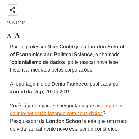
share
28 Mai 2019
Para o professor
Nick Couldry
, da
London School
of Economics and Political Science
, o chamado
“
colonialismo de dados
” pode marcar nova fase
histórica, mediada pelas corporações
A reportagem é de
Denis Pacheco
, publicada por
Jornal da Usp
, 20-05-2019.
Você já parou para se perguntar o que as
empresas
da internet estão fazendo com seus dados
?
Pesquisador da
London School
alerta que um modo
de vida radicalmente novo está sendo construído