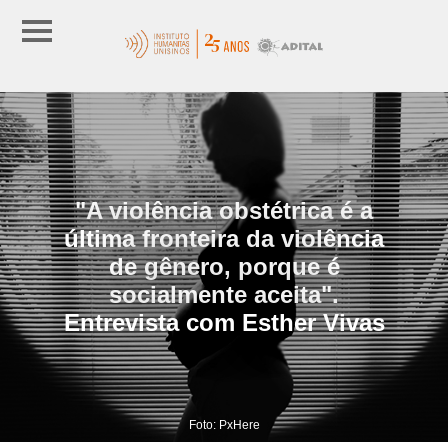
"A violência obstétrica é a
última fronteira da violência
de gênero, porque é
socialmente aceita".
Entrevista com Esther Vivas
Foto: PxHere