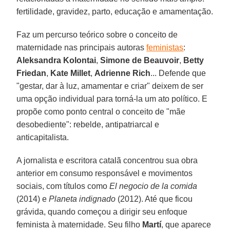
fertilidade, gravidez, parto, educação e amamentação.
Faz um percurso teórico sobre o conceito de
maternidade nas principais autoras
feministas
:
Aleksandra
Kolontai
,
Simone
de Beauvoir
,
Betty
Friedan
,
Kate
Millet
,
Adrienne
Rich
... Defende que
"gestar, dar à luz, amamentar e criar" deixem de ser
uma opção individual para torná-la um ato político. E
propõe como ponto central o conceito de "mãe
desobediente": rebelde, antipatriarcal e
anticapitalista.
A jornalista e escritora catalã concentrou sua obra
anterior em consumo responsável e movimentos
sociais, com títulos como
El negocio de la comida
(2014) e
Planeta indignado
(2012). Até que ficou
grávida, quando começou a dirigir seu enfoque
feminista à maternidade. Seu filho
Martí
, que aparece