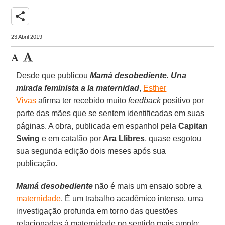
share
23 Abril 2019
Desde que publicou
Mamá desobediente. Una
mirada feminista a la maternidad
,
Esther
Vivas
afirma ter recebido muito
feedback
positivo por
parte das mães que se sentem identificadas em suas
páginas. A obra, publicada em espanhol pela
Capitan
Swing
e em catalão por
Ara
Llibres
, quase esgotou
sua segunda edição dois meses após sua
publicação.
Mamá desobediente
não é mais um ensaio sobre a
maternidade
. É um trabalho acadêmico intenso, uma
investigação profunda em torno das questões
relacionadas à maternidade no sentido mais amplo: