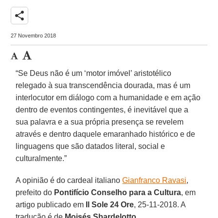
share
27 Novembro 2018
“Se Deus não é um ‘motor imóvel’ aristotélico
relegado à sua transcendência dourada, mas é um
interlocutor em diálogo com a humanidade e em ação
dentro de eventos contingentes, é inevitável que a
sua palavra e a sua própria presença se revelem
através e dentro daquele emaranhado histórico e de
linguagens que são datados literal, social e
culturalmente.”
A opinião é do cardeal italiano
Gianfranco Ravasi
,
prefeito do
Pontifício Conselho para a Cultura
, em
artigo publicado em
Il Sole 24 Ore
, 25-11-2018. A
tradução é de
Moisés Sbardelotto
.