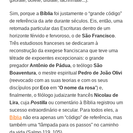
(
plorate, dolete, ululate, lachrimate...
).
Sim, porque a
Bíblia
foi justamente o “grande código”
de referência da arte durante séculos. Eis, então, uma
retomada particular das Escrituras dentro de um
horizonte férvido e fervoroso, o de
São Francisco
.
Três estudiosos franceses se dedicaram à
reconstrução da exegese franciscana que teve uma
tétrade de expoentes excepcionais: o grande
pregador
Antônio de Pádua
, o teólogo
São
Boaventura
, o mestre espiritual
Pedro de João Olivi
(reevocado com as suas teorias e com os seus
discípulos por
Eco
em “
O nome da rosa
”) e,
finalmente, o filólogo judaizante francês
Nicolau de
Lira
, cuja
Postilla
ou comentário à Bíblia registrou um
sucesso extraordinário e secular. Para todos eles, a
Bíblia
não era apenas um “código” de referência, mas
também uma “lâmpada para os passos” no caminho
da vida (Salmo 119, 105).