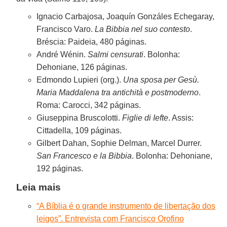
Ignacio Carbajosa, Joaquín Gonzáles Echegaray,
Francisco Varo.
La Bibbia nel suo contesto
.
Bréscia: Paideia, 480 páginas.
André Wénin.
Salmi censurati
. Bolonha:
Dehoniane, 126 páginas.
Edmondo Lupieri (org.).
Una sposa per Gesù.
Maria Maddalena tra antichità e postmoderno
.
Roma: Carocci, 342 páginas.
Giuseppina Bruscolotti.
Figlie di Iefte
. Assis:
Cittadella, 109 páginas.
Gilbert Dahan, Sophie Delman, Marcel Durrer.
San Francesco e la Bibbia
. Bolonha: Dehoniane,
192 páginas.
Leia mais
“A Bíblia é o grande instrumento de libertação dos
leigos”. Entrevista com Francisco Orofino