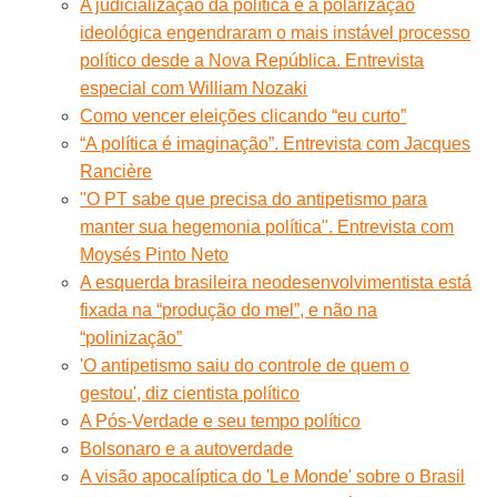
A judicialização da política e a polarização
ideológica engendraram o mais instável processo
político desde a Nova República. Entrevista
especial com William Nozaki
Como vencer eleições clicando “eu curto”
“A política é imaginação”. Entrevista com Jacques
Rancière
"O PT sabe que precisa do antipetismo para
manter sua hegemonia política". Entrevista com
Moysés Pinto Neto
A esquerda brasileira neodesenvolvimentista está
fixada na “produção do mel”, e não na
“polinização”
'O antipetismo saiu do controle de quem o
gestou', diz cientista político
A Pós-Verdade e seu tempo político
Bolsonaro e a autoverdade
A visão apocalíptica do 'Le Monde' sobre o Brasil