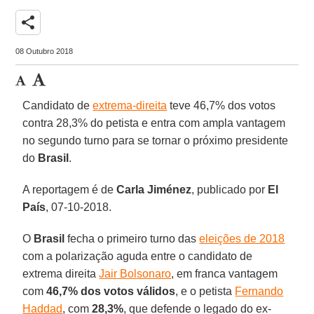
share
08 Outubro 2018
Candidato de
extrema-direita
teve 46,7% dos votos
contra 28,3% do petista e entra com ampla vantagem
no segundo turno para se tornar o próximo presidente
do
Brasil
.
A reportagem é de
Carla Jiménez
, publicado por
El
País
, 07-10-2018.
O
Brasil
fecha o primeiro turno das
eleições de 2018
com a polarização aguda entre o candidato de
extrema direita
Jair Bolsonaro
, em franca vantagem
com
46,7% dos votos válidos
, e o petista
Fernando
Haddad
, com
28,3%
, que defende o legado do ex-