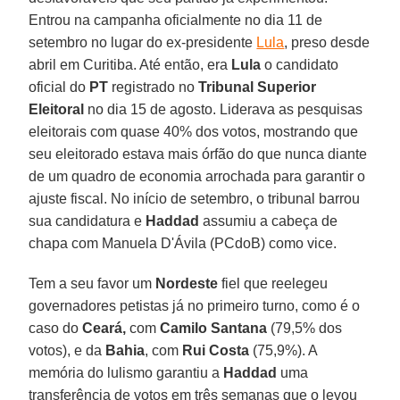
Entrou na campanha oficialmente no dia 11 de
setembro no lugar do ex-presidente
Lula
, preso desde
abril em Curitiba. Até então, era
Lula
o candidato
oficial do
PT
registrado no
Tribunal Superior
Eleitoral
no dia 15 de agosto. Liderava as pesquisas
eleitorais com quase 40% dos votos, mostrando que
seu eleitorado estava mais órfão do que nunca diante
de um quadro de economia arrochada para garantir o
ajuste fiscal. No início de setembro, o tribunal barrou
sua candidatura e
Haddad
assumiu a cabeça de
chapa com Manuela D'Ávila (PCdoB) como vice.
Tem a seu favor um
Nordeste
fiel que reelegeu
governadores petistas já no primeiro turno, como é o
caso do
Ceará,
com
Camilo Santana
(79,5% dos
votos), e da
Bahia
, com
Rui Costa
(75,9%). A
memória do lulismo garantiu a
Haddad
uma
transferência de votos em três semanas que o levou