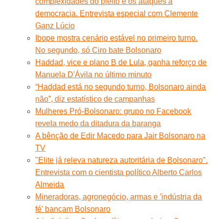
complexidades do pleito e os ataques à
democracia. Entrevista especial com Clemente
Ganz Lúcio
Ibope mostra cenário estável no primeiro turno.
No segundo, só Ciro bate Bolsonaro
Haddad, vice e plano B de Lula, ganha reforço de
Manuela D'Ávila no último minuto
“Haddad está no segundo turno, Bolsonaro ainda
não”, diz estatístico de campanhas
Mulheres Pró-Bolsonaro: grupo no Facebook
revela medo da ditadura da baranga
A bênção de Edir Macedo para Jair Bolsonaro na
TV
"Elite já releva natureza autoritária de Bolsonaro".
Entrevista com o cientista político Alberto Carlos
Almeida
Mineradoras, agronegócio, armas e 'indústria da
fé' bancam Bolsonaro