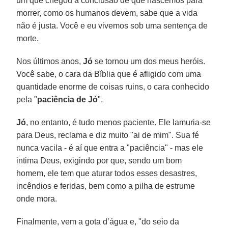
um que chegou à conclusão de que nascemos para
morrer, como os humanos devem, sabe que a vida
não é justa. Você e eu vivemos sob uma sentença de
morte.
Nos últimos anos,
Jó
se tornou um dos meus heróis.
Você sabe, o cara da Bíblia que é afligido com uma
quantidade enorme de coisas ruins, o cara conhecido
pela "
paciência de
Jó
".
Jó
, no entanto, é tudo menos paciente. Ele lamuria-se
para Deus, reclama e diz muito "ai de mim". Sua fé
nunca vacila - é aí que entra a "paciência" - mas ele
intima Deus, exigindo por que, sendo um bom
homem, ele tem que aturar todos esses desastres,
incêndios e feridas, bem como a pilha de estrume
onde mora.
Finalmente, vem a gota d’água e, "do seio da