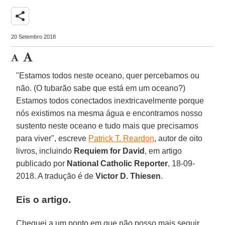
share
20 Setembro 2018
"Estamos todos neste oceano, quer percebamos ou
não. (O tubarão sabe que está em um oceano?)
Estamos todos conectados inextricavelmente porque
nós existimos na mesma água e encontramos nosso
sustento neste oceano e tudo mais que precisamos
para viver", escreve
Patrick T. Reardon
, autor de oito
livros, incluindo
Requiem for David
, em artigo
publicado por
National Catholic Reporter
, 18-09-
2018. A tradução é de
Victor D. Thiesen
.
Eis o artigo.
Cheguei a um ponto em que não posso mais seguir