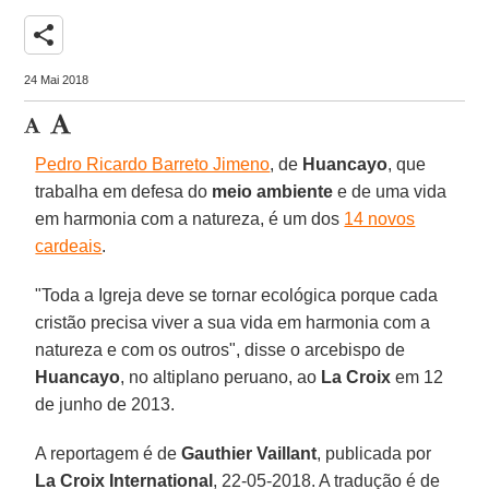
share
24 Mai 2018
Pedro Ricardo Barreto Jimeno
, de
Huancayo
, que
trabalha em defesa do
meio ambiente
e de uma vida
em harmonia com a natureza, é um dos
14 novos
cardeais
.
"Toda a Igreja deve se tornar ecológica porque cada
cristão precisa viver a sua vida em harmonia com a
natureza e com os outros", disse o arcebispo de
Huancayo
, no altiplano peruano, ao
La Croix
em 12
de junho de 2013.
A reportagem é de
Gauthier Vaillant
, publicada por
La Croix International
, 22-05-2018. A tradução é de