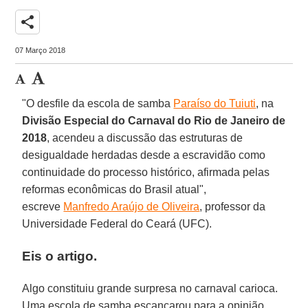
share
07 Março 2018
"O desfile da escola de samba
Paraíso do Tuiuti
, na
Divisão Especial do Carnaval do Rio de Janeiro de
2018
, acendeu a discussão das estruturas de
desigualdade herdadas desde a escravidão como
continuidade do processo histórico, afirmada pelas
reformas econômicas do Brasil atual",
escreve
Manfredo Araújo de Oliveira
, professor da
Universidade Federal do Ceará (UFC).
Eis o artigo.
Algo constituiu grande surpresa no carnaval carioca.
Uma escola de samba escancarou para a opinião