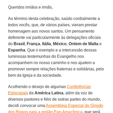
Queridos irmãos e irmãs,
Ao término desta celebração, saúdo cordialmente a
todos vocês, que, de vários países, vieram prestar
homenagem aos novos santos. Um pensamento
deferente vai particularmente às delegações oficiais
do
Brasil
,
França
,
Itália
,
México
,
Ordem de Malta
e
Espanha
. Que o exemplo e a intercessão dessas
luminosas testemunhas do Evangelho nos
acompanhem no nosso caminho e nos ajudem a
promover sempre relações fraternas e solidárias, pelo
bem da Igreja e da sociedade.
Acolhendo o desejo de algumas
Conferências
Episcopais
da
América Latina
, além da voz de
diversos pastores e fiéis de outras partes do mundo,
decidi convocar uma
Assembleia Especial do Sínodo
dos Bispos para a região Pan-Amazônica
, que será