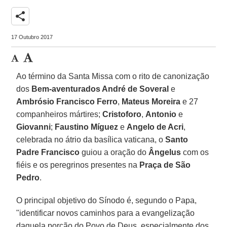
share
17 Outubro 2017
Ao término da Santa Missa com o rito de canonização
dos
Bem-aventurados André de Soveral
e
Ambrósio Francisco Ferro
,
Mateus Moreira
e 27
companheiros mártires;
Cristoforo
,
Antonio
e
Giovanni
;
Faustino Míguez
e
Angelo de Acri
,
celebrada no átrio da basílica vaticana, o
Santo
Padre Francisco
guiou a oração do
Ângelus
com os
fiéis e os peregrinos presentes na
Praça de São
Pedro
.
O principal objetivo do Sínodo é, segundo o Papa,
"identificar novos caminhos para a evangelização
daquela porção do Povo de Deus, especialmente dos