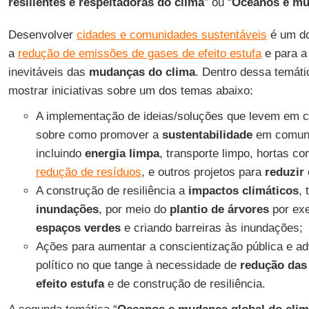
resilientes e respeitadoras do clima
” ou “
Oceanos e mu
Desenvolver
cidades e comunidades sustentáveis
é um do
a
redução de emissões de gases de efeito estufa
e para a
inevitáveis das
mudanças do clima
. Dentro dessa temát
mostrar iniciativas sobre um dos temas abaixo:
A implementação de ideias/soluções que levem em 
sobre como promover a
sustentabilidade
em comuni
incluindo
energia limpa
, transporte limpo, hortas co
redução de resíduos
, e outros projetos para
reduzir
A construção de resiliência a
impactos climáticos
,
inundações
, por meio do
plantio de árvores
por ex
espaços verdes
e criando barreiras às inundações;
Ações para aumentar a conscientização pública e a
político no que tange à necessidade de
redução das
efeito estufa
e de construção de resiliência.