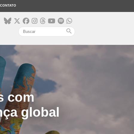
CONTATO
search
s com
nça global