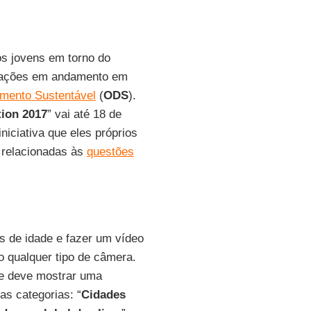
os jovens em torno do
 ações em andamento em
imento Sustentável
(
ODS
).
tion 2017
” vai até 18 de
iciativa que eles próprios
 relacionadas às
questões
os de idade e fazer um vídeo
 qualquer tipo de câmera.
e deve mostrar uma
as categorias: “
Cidades