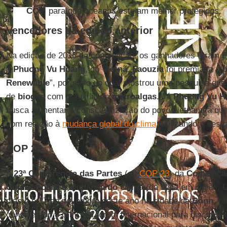
CO2
, para que oceanos estejam melhor protegidos.
Vencedores da edição anterior
Na edição de 2016 da competição, os ganhadores foram
F
e
Phuong Vu Hoang
, do
Vietnã
.
Faouzia
foi premiada a pa
Renewable
”, por meio do qual mostrou uma pesquisa que
de
biogás
com o auxílio de
microalgas
. Já
Phuong Vu H
busca aumentar a conscientização do povo vietnamita quan
com relação à
mudança global do clima
, utilizando o des
COP 23
A
23ª Conferência das Partes
(ou
COP 23
) da
Convençã
Unidas sobre a Mudança do Clima
(da sigla em inglês,
dias 6 e 17 de novembro deste ano na cidade de
Bonn
, n
considerado o principal fórum internacional para discuss