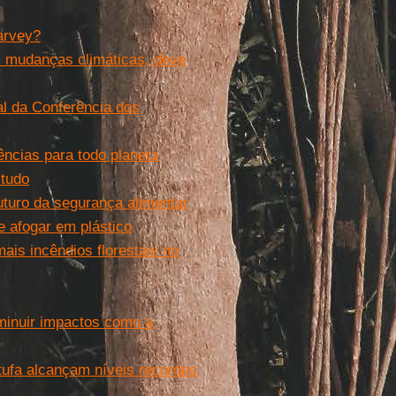
arvey?
s mudanças climáticas, deve
l da Conferência dos
ncias para todo planeta
studo
uturo da segurança alimentar
e afogar em plástico
ais incêndios florestais no
minuir impactos como a
tufa alcançam níveis recordes