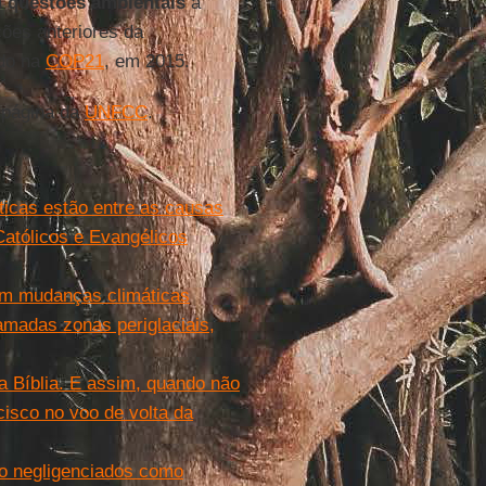
a
questões ambientais
a
ções anteriores da
ado na
COP21
, em 2015.
a página da
UNFCC
.
icas estão entre as causas
atólicos e Evangélicos
am mudanças climáticas
amadas zonas periglaciais,
 Bíblia. E assim, quando não
cisco no voo de volta da
o negligenciados como