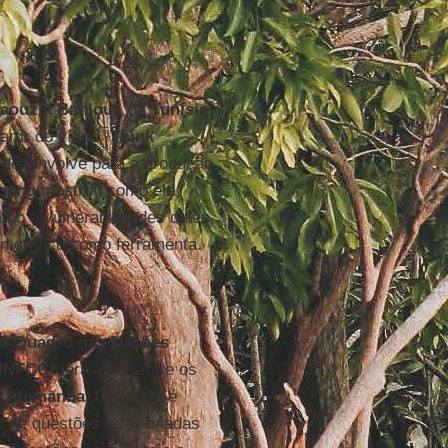
aouzia Bahloul
, da
Tunísia
,
rtir do vídeo “
Think
 desenvolve para a produção
oang
mostrou como ele
to à vulnerabilidades deles
ign gráfico como ferramenta.
o-Quadro das Nações
UNFCC
) terá lugar entre os
a
Alemanha
. O evento é
ão de questões relacionadas