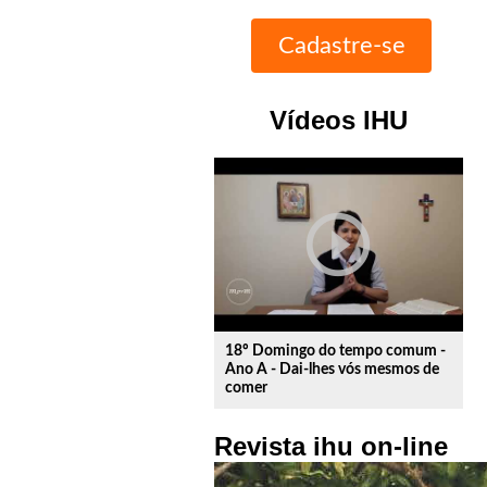
Vídeos IHU
play_circle_outline
18º Domingo do tempo comum -
Ano A - Dai-lhes vós mesmos de
comer
Revista ihu on-line