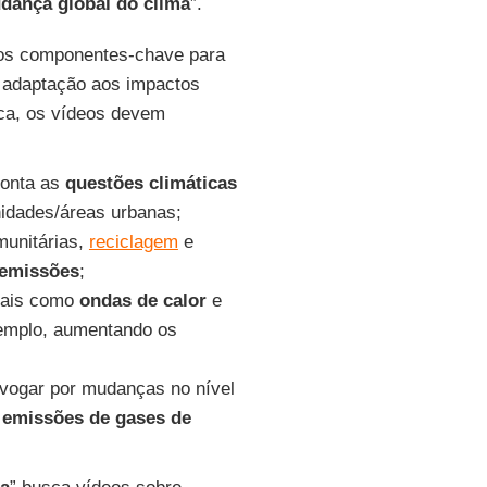
dança global do clima
”.
s componentes-chave para
 adaptação aos impactos
ica, os vídeos devem
conta as
questões climáticas
dades/áreas urbanas;
munitárias,
reciclagem
e
 emissões
;
 tais como
ondas de calor
e
emplo, aumentando os
dvogar por mudanças no nível
 emissões de gases de