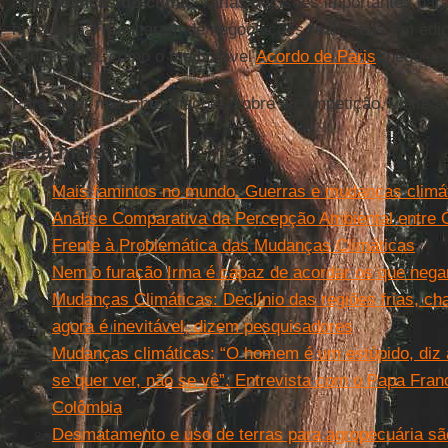
às
mudanças do clima
. Várias decisões importantes par
nível global resultaram de negociações realizadas em edi
conferência, como o memorável
Acordo de Paris
, negoci
Para obter mais informações sobre a competição, visite 
Leia mais
Mais famintos no mundo. Guerras e mudanças climát
Análise Comparativa da Percepção Ambiental entre C
Frente à Problemática das Mudanças Climáticas
Nem o furacão Irma é capaz de acordar os que neg
Mudanças Climáticas: Declínio das regiões frias, ch
agora é inevitável, dizem pesquisadores
Mudanças climáticas: “O homem é um estúpido, diz a
se quer ver, não se vê”. Entrevista com o Papa Fran
Colômbia
Desmatamento e uso de terras para agropecuária sã