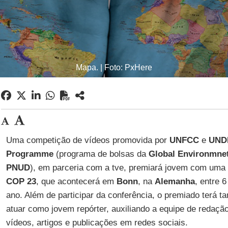
Mapa. | Foto: PxHere
Uma competição de vídeos promovida por
UNFCC
e
UNDP
Programme
(programa de bolsas da
Global Environmnet
PNUD
), em parceria com a tve, premiará jovem com uma 
COP 23
, que acontecerá em
Bonn
, na
Alemanha
, entre 
ano. Além de participar da conferência, o premiado terá 
atuar como jovem repórter, auxiliando a equipe de redaç
vídeos, artigos e publicações em redes sociais.