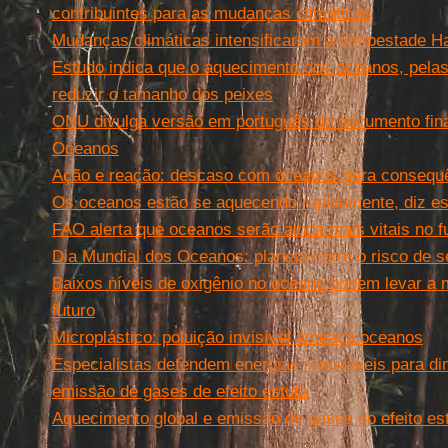
contribuintes para as mudanças climáticas
Mudanças climáticas intensificaram a tempestade H
Estudo indica que o aquecimento dos oceanos, pela
reduzir o tamanho dos peixes
ONU divulga versão em português do documento fina
Oceanos
Ação e reação: descaso com oceanos gera consequê
Os oceanos estão se aquecendo rapidamente, diz e
FAO alerta que oceanos serão ainda mais vitais no f
Dia Mundial dos Oceanos: planeta corre o risco de s
Baixos níveis de oxigênio no oceano podem levar a m
futuro
Microplástico: poluição invisível ameaça oceanos
Especialistas defendem energias renováveis para di
emissão de gases de efeito estufa
Aquecimento global e emissão de gases do efeito es