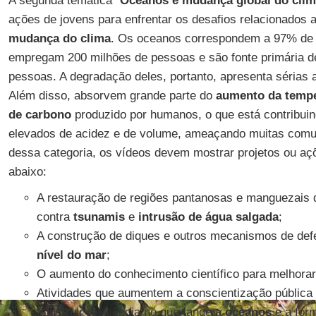
A segunda temática “
Oceanos e mudança global do cli
ações de jovens para enfrentar os desafios relacionados 
mudança do clima
. Os oceanos correspondem a 97% de t
empregam 200 milhões de pessoas e são fonte primária de
pessoas. A degradação deles, portanto, apresenta sérias
Além disso, absorvem grande parte do
aumento da tempe
de carbono
produzido por humanos, o que está contribuin
elevados de acidez e de volume, ameaçando muitas comun
dessa categoria, os vídeos devem mostrar projetos ou a
abaixo:
A restauração de regiões pantanosas e manguezais
contra
tsunamis
e
intrusão de água salgada
;
A construção de diques e outros mecanismos de def
nível do mar
;
O aumento do conhecimento científico para melhora
Atividades que aumentem a conscientização pública
construir resiliência no que tange a
oceanos
e a for