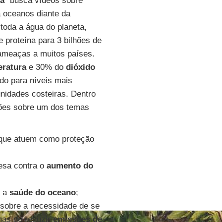
ma
” busca vídeos sobre
a oceanos diante da
oda a água do planeta,
 proteína para 3 bilhões de
 ameaças a muitos países.
ratura
e 30% do
dióxido
do para níveis mais
idades costeiras. Dentro
ções sobre um dos temas
 que atuem como proteção
esa contra o
aumento do
r a
saúde do oceano
;
 sobre a necessidade de se
mas de reduzir
emissões de