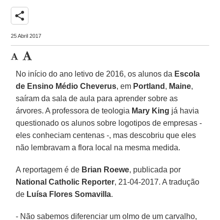
share
25 Abril 2017
No início do ano letivo de 2016, os alunos da
Escola
de Ensino Médio Cheverus
, em
Portland
,
Maine
,
saíram da sala de aula para aprender sobre as
árvores. A professora de teologia
Mary King
já havia
questionado os alunos sobre logotipos de empresas -
eles conheciam centenas -, mas descobriu que eles
não lembravam a flora local na mesma medida.
A reportagem é de
Brian Roewe
, publicada por
National Catholic Reporter
, 21-04-2017. A tradução
de
Luísa Flores Somavilla
.
- Não sabemos diferenciar um olmo de um carvalho,