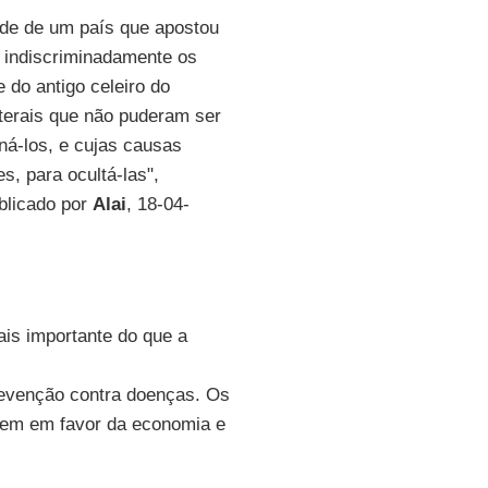
ade de um país que apostou
o indiscriminadamente os
 do antigo celeiro do
terais que não puderam ser
á-los, e cujas causas
, para ocultá-las",
blicado por
Alai
, 18-04-
s importante do que a
revenção contra doenças. Os
gem em favor da economia e