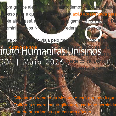
Com grande alegria atualmente podemos ver esses caso
nosso país e que são parte de uma
ação apresentada per
hoje ainda está em processo de julgamento no Tribunal Dis
Administrativos Nº3 da Capital Federal, a cargo da Dr. Cl
Este documentário viaja pelo mundo, mostrando a realida
no
cultivo de soja
, em detrimento da saúde, contaminando
alimentos e a água, além de estar destruindo a diversidade
mundo, após uma desertificação verde tóxica. Danos cola
ignorados nem pela
OMS
, nem por aqueles que tentam sa
seguirão gerando vítimas, ao mesmo passo que as doações
Leia mais
Glifosato: o veneno da Monsanto está em todo lugar
Califórnia sugere incluir glifosato, usado no herbic
lista de substâncias que causam câncer