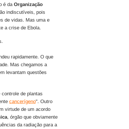
o é da
Organização
 indiscutíveis, pois
es de vidas. Mas uma e
e a crise de Ebola.
s.
ondeu rapidamente. O que
idade. Mas chegamos a
m levantam questões
controle de plantas
ente
cancerígeno
". Outro
em virtude de um acordo
ica
, órgão que obviamente
uências da radiação para a