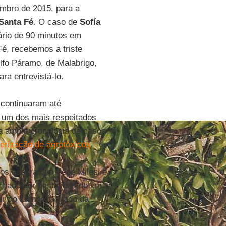
mbro de 2015, para a
Santa Fé
. O caso de
Sofía
rio de 90 minutos em
é, recebemos a triste
olfo Páramo, de Malabrigo,
ra entrevistá-lo.
s continuaram até
, um dos mais respeitados
a ampla cronologia de casos
verização de agrotóxicos
.
nos esperavam Pepe Milesi e
banhado por pesticidas de um
ir do campo, ao lado da