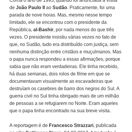
Corria o ano de 1993, quando foi anunciada a visita
de
João Paulo II
ao
Sudão
. Praticamente, foi uma
parada de nove horas. Mas, mesmo nesse tempo
limitado, ele se encontrou com o presidente da
República,
al-Bashir
, por nada menos do que três
vezes. O presidente insistiu várias vezes no fato de
que, no Sudão, tudo era distribuído com justiça, sem
nenhuma distinção entre cristãos e muçulmanos. Mas
o papa nunca respondeu a essas afirmações, porque
sabia que não eram verdadeiras. Ele tinha recebido,
há duas semanas, dois rolos de filme em que se
documentavam visualmente as escavadeiras que
destruíam os casebres de barro dos negros do Sul. A
guerra civil no Sul tinha obrigado mais de um milhão
de pessoas a se refugiarem no Norte. Eram aqueles
que o papa tinha encontrado na sua breve visita.
A reportagem é de
Francesco Strazzari
, publicada