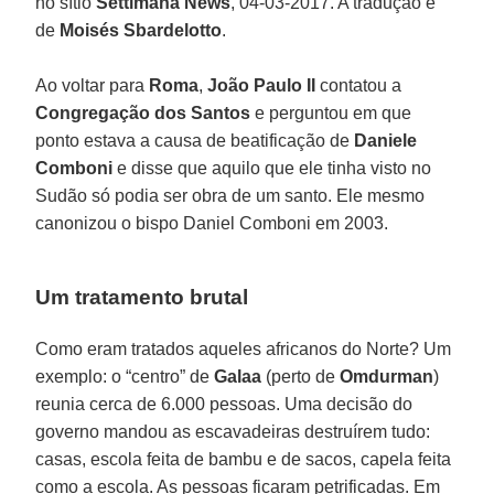
no sítio
Settimana News
, 04-03-2017. A tradução é
de
Moisés Sbardelotto
.
Ao voltar para
Roma
,
João Paulo II
contatou a
Congregação dos Santos
e perguntou em que
ponto estava a causa de beatificação de
Daniele
Comboni
e disse que aquilo que ele tinha visto no
Sudão só podia ser obra de um santo. Ele mesmo
canonizou o bispo Daniel Comboni em 2003.
Um tratamento brutal
Como eram tratados aqueles africanos do Norte? Um
exemplo: o “centro” de
Galaa
(perto de
Omdurman
)
reunia cerca de 6.000 pessoas. Uma decisão do
governo mandou as escavadeiras destruírem tudo:
casas, escola feita de bambu e de sacos, capela feita
como a escola. As pessoas ficaram petrificadas. Em