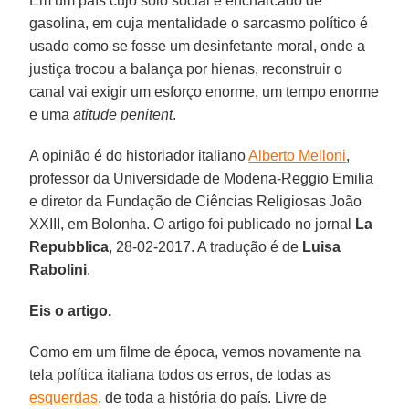
Em um país cujo solo social é encharcado de
gasolina, em cuja mentalidade o sarcasmo político é
usado como se fosse um desinfetante moral, onde a
justiça trocou a balança por hienas, reconstruir o
canal vai exigir um esforço enorme, um tempo enorme
e uma
atitude penitent
.
A opinião é do historiador italiano
Alberto Melloni
,
professor da Universidade de Modena-Reggio Emilia
e diretor da Fundação de Ciências Religiosas João
XXIII, em Bolonha. O artigo foi publicado no jornal
La
Repubblica
, 28-02-2017. A tradução é de
Luisa
Rabolini
.
Eis o artigo.
Como em um filme de época, vemos novamente na
tela política italiana todos os erros, de todas as
esquerdas
, de toda a história do país. Livre de