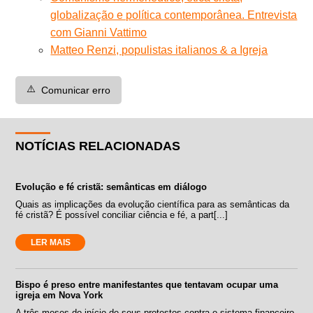
globalização e política contemporânea. Entrevista
com Gianni Vattimo
Matteo Renzi, populistas italianos & a Igreja
⚠️
Comunicar erro
NOTÍCIAS RELACIONADAS
Evolução e fé cristã: semânticas em diálogo
Quais as implicações da evolução científica para as semânticas da
fé cristã? É possível conciliar ciência e fé, a part[...]
LER MAIS
Bispo é preso entre manifestantes que tentavam ocupar uma
igreja em Nova York
A três meses do início de seus protestos contra o sistema financeiro