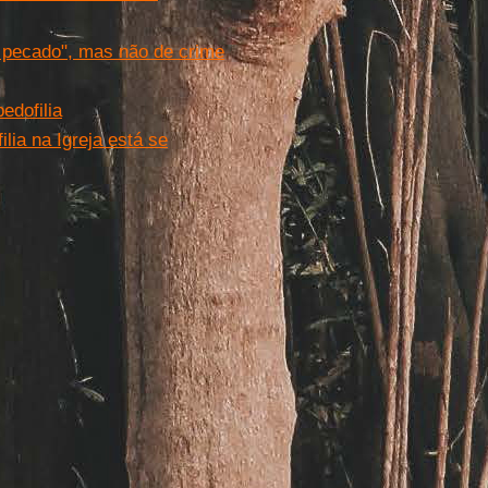
do pecado", mas não de crime
edofilia
lia na Igreja está se