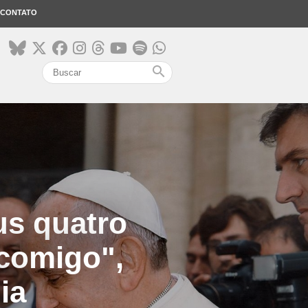
CONTATO
search
us quatro
 comigo",
ia