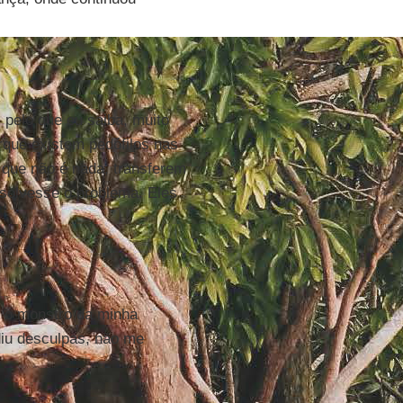
, pelo que eu saiba, muito
rque existem pedófilos nas
 que não é nada, transferem
esolvesse o problema. Eles
r o monstro da minha
diu desculpas, não me