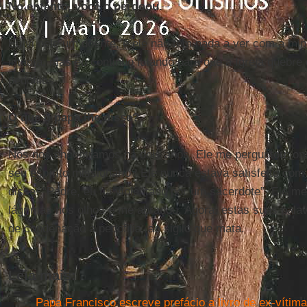
No entanto, você o perdoou.
Eu vi nele um doente, e ele não tem nada a ver com a mi
intacta, mas eu continuo lutando para que a Igreja quebre 
pedófilos.
O que o papa lhe disse?
Nós nos encontramos há dois anos. Ele me perguntou: ond
seu espírito missionário? Ele nunca estava satisfeito com 
disse: “Padre, eu fui violentado por um sacerdote”. Ele m
lágrimas nos olhos e me abraçou. Agora, estas suas palav
de condenação à pedofilia, ao sigilo que mata.
Leia mais:
Papa Francisco escreve prefácio a livro de ex-vítim