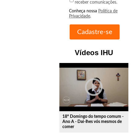
receber comunicações.
Conheça nossa
Política de
Privacidade
.
Vídeos IHU
play_circle_outline
18º Domingo do tempo comum -
Ano A - Dai-lhes vós mesmos de
comer