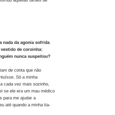
sofrido aquelas tardes de
a nada da agonia sofrida
vestido de coroinha:
Ninguém nunca suspeitou?
ziam de conta que não
ntuísse. Só a minha
va cada vez mais sozinho,
ei se ele era um mau médico
as para me ajudar a
eu até quando a minha tia-