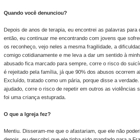
Quando você denunciou?
Depois de anos de terapia, eu encontrei as palavras para
então, eu continuar me encontrando com jovens que sof
os reconheço, vejo neles a mesma fragilidade, a dificulda
comigo cotidianamente e me leva a dar um sentido à minh
abusado fica marcado para sempre, corre o risco do suicí
é rejeitado pela família, já que 90% dos abusos ocorrem ali
Excluído, tratado como um pária, porque disse a verdade.
ajudado, corre o risco de repetir em outros as violências 
foi uma criança estuprada.
O que a Igreja fez?
Mentiu. Disseram-me que o afastariam, que ele não poder
depois, eu descobri que ele tinha sido mandado para a Fr