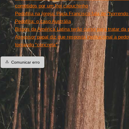
cometidos por um frei capuchinho
Pedofilia na Igreja: Papa Francisco fala de "horren
Pedofilia: o caso Austrália
Bispos da América Latina terão curso para tratar da p
Assessor papal diz que resposta institucional a pedofi
tornando “concreta”
⚠️
Comunicar erro