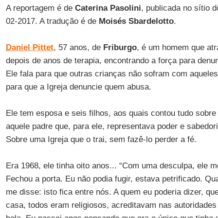
A reportagem é de
Caterina Pasolini
, publicada no sítio d
02-2017. A tradução é de
Moisés Sbardelotto
.
Daniel Pittet
, 57 anos, de
Friburgo
, é um homem que atra
depois de anos de terapia, encontrando a força para denun
Ele fala para que outras crianças não sofram com aqueles
para que a Igreja denuncie quem abusa.
Ele tem esposa e seis filhos, aos quais contou tudo sobre 
aquele padre que, para ele, representava poder e sabedori
Sobre uma Igreja que o trai, sem fazê-lo perder a fé.
Era 1968, ele tinha oito anos... “Com uma desculpa, ele m
Fechou a porta. Eu não podia fugir, estava petrificado. Q
me disse: isto fica entre nós. A quem eu poderia dizer, 
casa, todos eram religiosos, acreditavam nas autoridades