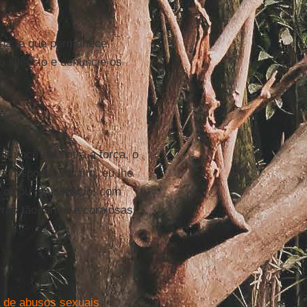
nha fé que permanece
o silêncio e denuncie os
e você encontra a força, o
a resposta. No fim, eu lhe
e olhou em silêncio, com
ras tão fortes e corajosas
a de abusos sexuais