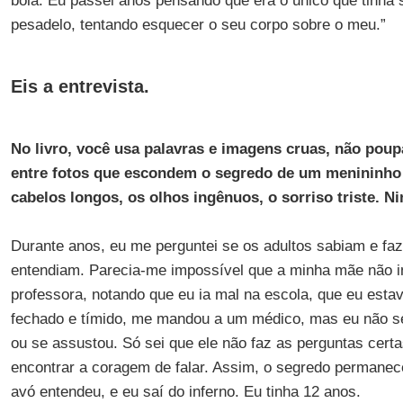
bola. Eu passei anos pensando que era o único que tinha 
pesadelo, tentando esquecer o seu corpo sobre o meu.”
Eis a entrevista.
No livro, você usa palavras e imagens cruas, não poup
entre fotos que escondem o segredo de um menininho 
cabelos longos, os olhos ingênuos, o sorriso triste. 
Durante anos, eu me perguntei se os adultos sabiam e fa
entendiam. Parecia-me impossível que a minha mãe não i
professora, notando que eu ia mal na escola, que eu esta
fechado e tímido, me mandou a um médico, mas eu não s
ou se assustou. Só sei que ele não faz as perguntas cert
encontrar a coragem de falar. Assim, o segredo permanec
avó entendeu, e eu saí do inferno. Eu tinha 12 anos.