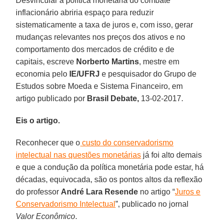
Desvincular a política monetária do combate
inflacionário abriria espaço para reduzir
sistematicamente a taxa de juros e, com isso, gerar
mudanças relevantes nos preços dos ativos e no
comportamento dos mercados de crédito e de
capitais, escreve
Norberto Martins
, mestre em
economia pelo
IE/UFRJ
e pesquisador do Grupo de
Estudos sobre Moeda e Sistema Financeiro, em
artigo publicado por
Brasil Debate,
13-02-2017.
Eis o artigo.
Reconhecer que o
custo do conservadorismo
intelectual nas questões monetárias
já foi alto demais
e que a condução da política monetária pode estar, há
décadas, equivocada, são os pontos altos da reflexão
do professor
André Lara Resende
no artigo “
Juros e
Conservadorismo Intelectual
”, publicado no jornal
Valor Econômico
.