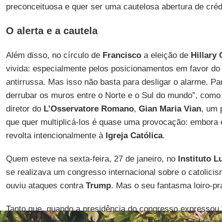
preconceituosa e quer ser uma cautelosa abertura de créd
O alerta e a cautela
Além disso, no círculo de
Francisco
a eleição de
Hillary 
vivida: especialmente pelos posicionamentos em favor do
antirrussa. Mas isso não basta para desligar o alarme. P
derrubar os muros entre o Norte e o Sul do mundo”, como
diretor do
L’Osservatore Romano
,
Gian Maria Vian
, um 
que quer multiplicá-los é quase uma provocação: embora 
revolta intencionalmente à
Igreja Católica
.
Quem esteve na sexta-feira, 27 de janeiro, no
Instituto L
se realizava um congresso internacional sobre o catolici
ouviu ataques contra
Trump
. Mas o seu fantasma loiro-pr
Tanto que, quando a presidência do congresso expressou 