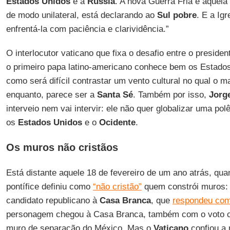
Estados Unidos
e a
Rússia
. A nova Guerra Fria é aquela
de modo unilateral, está declarando ao
Sul pobre
. E a Ig
enfrentá-la com paciência e clarividência.”
O interlocutor vaticano que fixa o desafio entre o preside
o primeiro papa latino-americano conhece bem os Estado
como será difícil contrastar um vento cultural no qual o m
enquanto, parece ser a
Santa Sé
. Também por isso,
Jorg
interveio nem vai intervir: ele não quer globalizar uma po
os
Estados Unidos
e o
Ocidente
.
Os muros não cristãos
Está distante aquele 18 de fevereiro de um ano atrás, qua
pontífice definiu como
“não cristão”
quem constrói muros:
candidato republicano à
Casa Branca
, que
respondeu com
personagem chegou à Casa Branca, também com o voto ca
muro de separação do México. Mas o
Vaticano
confiou a 