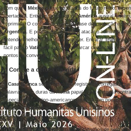
sobre mercadorias mexicanas que os
Estados Unidos
gos
com que o
México
pague os custos do futuro muro, des
libertadora. Entre os governos da
América
austral, porém
reprimida. O continente vive uma fase de involução econô
Argentina
. E poucos se atrevem a atacar o administrador
entender melhor o que vai acontecer. Encarar
Trump
de p
fácil para o
Vaticano
, forçado a marcar distâncias e, ao 
pontos de convergência.
A Corte e a defesa da vida
A
Casa Branca
segue um duplo registro escorregadio, pa
palavras mais duras da
Roma
papal. Há a ofensiva contra
especialmente latino-americanos, que são um pouco “o p
chegou em
Washington
, há dois anos, como porta-voz d
dos excluídos.
E há a proibição de entrada para os cidadãos de sete país