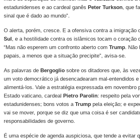
estadunidenses e ao cardeal ganês
Peter Turkson
, que f
sinal que é dado ao mundo”.
O alerta, porém, cresce. E a ofensiva contra a imigração
Sul
, e a hostilidade contra os islâmicos tocam o coração 
“Mas não esperem um confronto aberto com
Trump
. Não
papais, a menos que a situação precipite”, avisa-se.
As palavras de
Bergoglio
sobre os ditadores que, às vez
um voto democrático já desencadearam mal-entendidos e c
alimentá-los. Vale a estratégia expressada em novembro 
Estado vaticano, cardeal
Pietro Parolin
: respeito pela vo
estadunidenses; bons votos a
Trump
pela eleição; e expe
vai se mover, porque se diz que uma coisa é ser candidato
responsabilidades de governo.
É uma espécie de agenda auspiciosa, que tende a evitar