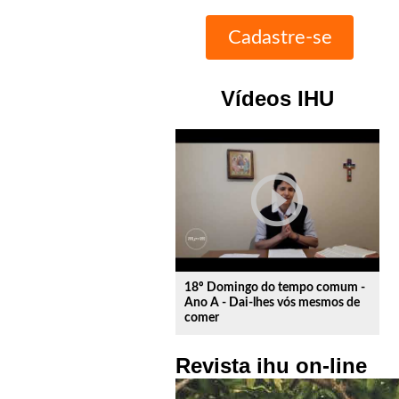
Vídeos IHU
play_circle_outline
18º Domingo do tempo comum -
Ano A - Dai-lhes vós mesmos de
comer
Revista ihu on-line