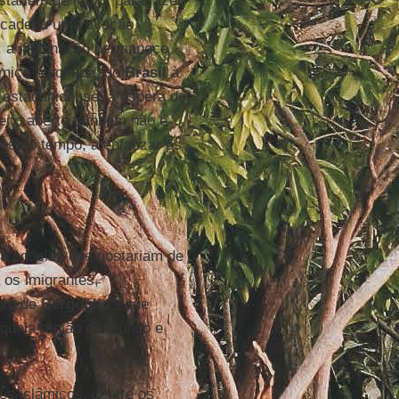
tariam de impor para fazer
encadeou uma ovação
, a indignação permanece
mica e política, do
Brasil
à
 estadunidense, à espera de
eito aberto também não é
mesmo tempo, a enfatizar os
ra aqueles que gostariam de
 os imigrantes,
ovo de
Bergoglio
”, que
aquela região do mundo e
es islâmicos, dentre os