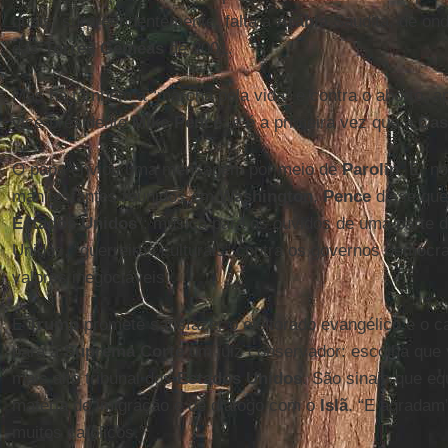
quais, surpreendentemente, falta a
Arábia
Saudita, de ond
das
Torres Gêmeas
de 2001.
Mas há também a “marcha pela vida” e contra o aborto, a
vice-presidente
Mike Pence
: e é a primeira vez que a
Cas
O papa enviou uma mensagem por meio de
Parolin
. E, n
manifestantes reunidos em
Washington
,
Pence
disse que 
Estados Unidos
”: música para os ouvidos de uma parte 
Unidos, “guerreiros culturais” contra os governos democ
valores inegociáveis.
E
Trump
promete satisfazer o eleitorado evangélico e o c
para a
Suprema Corte
um juiz conservador: escolha que v
mais alto tribunal dos
Estados Unidos
. São sinais que eq
matéria de imigração e de diálogo com o
Islã
. “E agradam”
muitos católicos.”