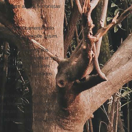
e vinham alguns terroristas
poiada publicamente pelo
a Branca
se expõe assim.
o dia 27 de janeiro, aos
“a vida volta a vencer nos
dos bispos dos Estados
ratas sobre os chamados
atolicismo
pro-life
, indicando
ai mudar os equilíbrios no
uilibram os negativos em
, admite-se no Vaticano, “a