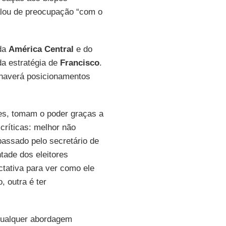
alou de preocupação “com o
 da
América Central
e do
da estratégia de
Francisco
.
 haverá posicionamentos
es, tomam o poder graças a
ríticas: melhor não
passado pelo secretário de
ntade dos eleitores
ctativa para ver como ele
, outra é ter
 qualquer abordagem