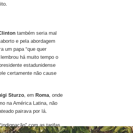
ito.
Clinton
também seria mal
 aborto e pela abordagem
ara um papa “que quer
 lembrou há muito tempo o
presidente estadunidense
ele certamente não cause
uigi Sturzo
, em
Roma
, onde
smo na América Latina, não
ateado pairava por lá.
“indignação” com as tarifas