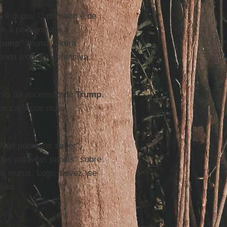
, é duplo. O primeiro é de
m a pedagogia e a
Trump”
e uma leitura
ainda mais na defensiva,
trás da ascensão de
Trump
.
os católicos mais
.”
. “Não podemos saber”,
as palavras papais” sobre
os muros. Logo, talvez, se
são.