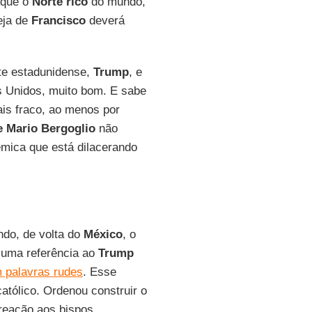
 que o
Norte rico
do mundo,
reja de
Francisco
deverá
nte estadunidense,
Trump
, e
s Unidos, muito bom. E sabe
ais fraco, ao menos por
e Mario Bergoglio
não
lêmica que está dilacerando
ndo, de volta do
México
, o
 uma referência ao
Trump
 palavras rudes
. Esse
tólico. Ordenou construir o
reação aos bispos