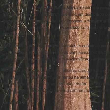
O medo que vaza da
Casa Santa Marta
, residência papal
ser esmagado por uma agenda que está em desacordo co
geopolítica de
Francisco
. Se prevalecerem a
“doutrina 
“nortista” do cristianismo, a de
Francisco
se encontraria 
senão em minoria.
A segunda incógnita é sobre os círculos econômicos por 
“Não se pode excluir que essa rede vai financiar os círcul
reacionários”, enfatiza-se, “hostis ao pontificado argentino
No fundo, resta a dúvida de um influente cardeal italiano
observou recentemente, “o que restou na alma de
Trump
d
ele em fevereiro de 2016: aquele “não cristão” atraído pel
saberá. E essa expectativa é vivida com um fio de apreen
Leia mais