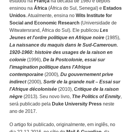
estudou na
França
na década de 1980 e depois
ensinou na
África
(África do Sul, Senegal) e
Estados
Unidos
. Atualmente, ensina no
Wits Institute for
Social and Economic Research
(Universidade de
Witwatersrand, África do Sul). Ele publicou
Les
Jeunes et l'ordre politique en Afrique noire
(1985),
La naissance du maquis dans le Sud-Cameroun.
1920-1960: histoire des usages de la raison en
colonie
(1996),
De la Postcolonie, essai sur
l'imagination politique dans l'Afrique
contemporaine
(2000),
Du gouvernement prive
indirect
(2000),
Sortir de la grande nuit – Essai sur
l'Afrique décolonisée
(2010),
Critique de la raison
nègre
(2013). Seu novo livro,
The Politics of Enmity
,
será publicado pela
Duke University Press
neste
ano de 2017.
O artigo foi publicado, originalmente, em inglês, no
dia 22-12-2016, no sítio do
Mail & Guardian
, da