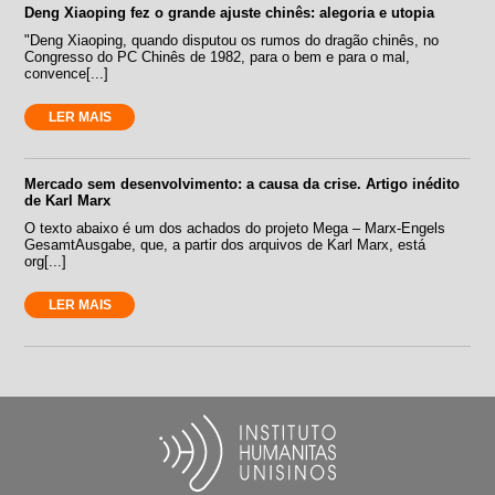
Deng Xiaoping fez o grande ajuste chinês: alegoria e utopia
"Deng Xiaoping, quando disputou os rumos do dragão chinês, no
Congresso do PC Chinês de 1982, para o bem e para o mal,
convence[...]
LER MAIS
Mercado sem desenvolvimento: a causa da crise. Artigo inédito
de Karl Marx
O texto abaixo é um dos achados do projeto Mega – Marx-Engels
GesamtAusgabe, que, a partir dos arquivos de Karl Marx, está
org[...]
LER MAIS