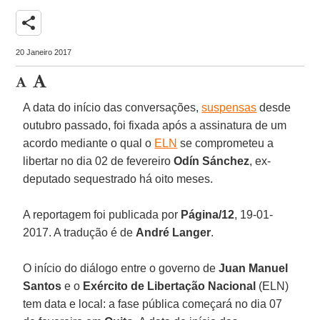
share
20 Janeiro 2017
A data do início das conversações,
suspensas
desde
outubro passado, foi fixada após a assinatura de um
acordo mediante o qual o
ELN
se comprometeu a
libertar no dia 02 de fevereiro
Odín Sánchez
, ex-
deputado sequestrado há oito meses.
A reportagem foi publicada por
Página/12
, 19-01-
2017. A tradução é de
André Langer
.
O início do diálogo entre o governo de
Juan Manuel
Santos
e o
Exército de Libertação Nacional
(ELN)
tem data e local: a fase pública começará no dia 07