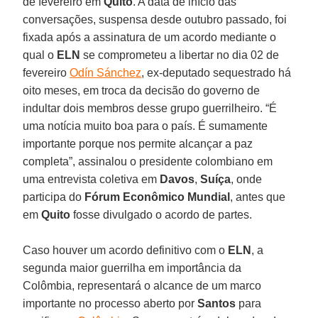
de fevereiro em
Quito
. A data de início das
conversações, suspensa desde outubro passado, foi
fixada após a assinatura de um acordo mediante o
qual o
ELN
se comprometeu a libertar no dia 02 de
fevereiro
Odín Sánchez
, ex-deputado sequestrado há
oito meses, em troca da decisão do governo de
indultar dois membros desse grupo guerrilheiro. “É
uma notícia muito boa para o país. É sumamente
importante porque nos permite alcançar a paz
completa”, assinalou o presidente colombiano em
uma entrevista coletiva em
Davos
,
Suíça
, onde
participa do
Fórum Econômico Mundial
, antes que
em
Quito
fosse divulgado o acordo de partes.
Caso houver um acordo definitivo com o
ELN
, a
segunda maior guerrilha em importância da
Colômbia, representará o alcance de um marco
importante no processo aberto por
Santos
para