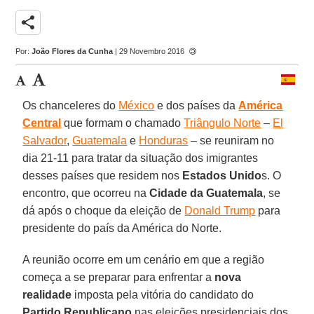
share
Por:
João Flores da Cunha
| 29 Novembro 2016
Os chanceleres do
México
e dos países da
América
Central
que formam o chamado
Triângulo Norte
–
El
Salvador
,
Guatemala
e
Honduras
– se reuniram no
dia 21-11 para tratar da situação dos imigrantes
desses países que residem nos
Estados Unido
s. O
encontro, que ocorreu na
Cidade da Guatemala
, se
dá após o choque da eleição de
Donald Trump
para
presidente do país da América do Norte.
A reunião ocorre em um cenário em que a região
começa a se preparar para enfrentar a
nova
realidade
imposta pela vitória do candidato do
Partido Republicano
nas eleições presidenciais dos