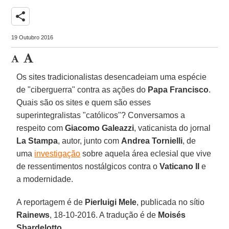
share
19 Outubro 2016
Os sites tradicionalistas desencadeiam uma espécie
de "ciberguerra" contra as ações do
Papa Francisco
.
Quais são os sites e quem são esses
superintegralistas "católicos"? Conversamos a
respeito com
Giacomo Galeazzi
, vaticanista do jornal
La Stampa
, autor, junto com
Andrea Tornielli
, de
uma
investigação
sobre aquela área eclesial que vive
de ressentimentos nostálgicos contra o
Vaticano II
e
a modernidade.
A reportagem é de
Pierluigi Mele
, publicada no sítio
Rainews
, 18-10-2016. A tradução é de
Moisés
Sbardelotto
.