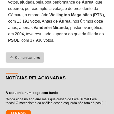
votos, ajudada pela boa performance de
Áurea
, que
superou, por exemplo, a votação do presidente da
Câmara, o empresário
Wellington Magalhães (PTN),
com 13.191 votos. Antes de
Áurea,
nos últimos doze
anos, apenas
Vanderlei Miranda,
pastor evangélico,
em 2004, teve resultado superior ao que da filiada ao
PSOL,
com 17.936 votos.
⚠️
Comunicar erro
NOTÍCIAS RELACIONADAS
A esquerda num poço sem fundo
“Ainda ecoa no ar o erro mais que crasso do Fora Dilma! Fora
todos! O mecanismo da análise dessa esquerda não fora só posi[...]
LER MAIS