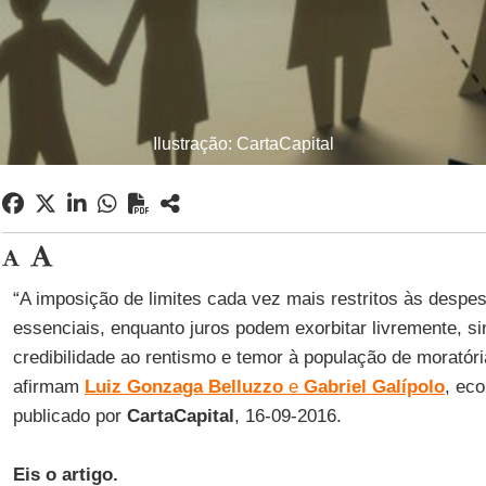
Ilustração: CartaCapital
“A imposição de limites cada vez mais restritos às desp
essenciais, enquanto juros podem exorbitar livremente, s
credibilidade ao rentismo e temor à população de moratória
afirmam
Luiz Gonzaga Belluzzo
e
Gabriel Galípolo
, ec
publicado por
CartaCapital
, 16-09-2016.
Eis o artigo.