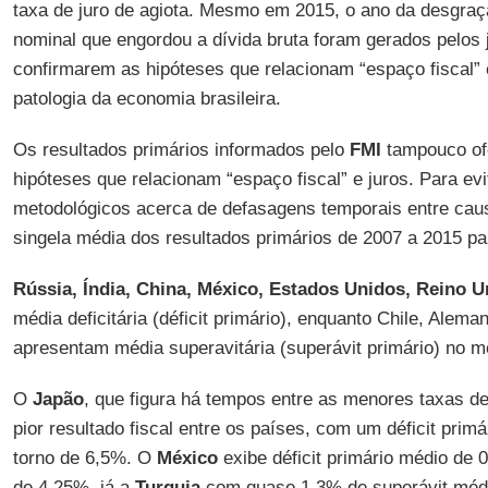
taxa de juro de agiota. Mesmo em 2015, o ano da desgraça 
nominal que engordou a dívida bruta foram gerados pelos
confirmarem as hipóteses que relacionam “espaço fiscal” 
patologia da economia brasileira.
Os resultados primários informados pelo
FMI
tampouco of
hipóteses que relacionam “espaço fiscal” e juros. Para e
metodológicos acerca de defasagens temporais entre caus
singela média dos resultados primários de 2007 a 2015 p
Rússia, Índia, China, México, Estados Unidos, Reino U
média deficitária (déficit primário), enquanto Chile, Alema
apresentam média superavitária (superávit primário) no 
O
Japão
, que figura há tempos entre as menores taxas d
pior resultado fiscal entre os países, com um déficit prim
torno de 6,5%. O
México
exibe déficit primário médio de 
de 4,25%, já a
Turquia
com quase 1,3% de superávit médi