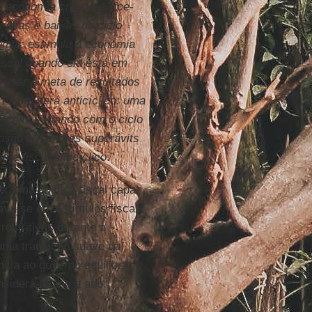
 a economia cresce e vice-
altas e baixas do ciclo
nomia: estimula a economia
fiscal quando ela está em
e usar a meta de resultados
Fiscal será anticíclico: uma
receita variando com o ciclo
nsão e menores superávits
e fiscal anticíclico
.”
r uma política fiscal capaz
ava-se em estímulos fiscais
restritivas durante a
 uma transição suave da
itia ao governo equilibrar o
siderá-lo ano a ano.