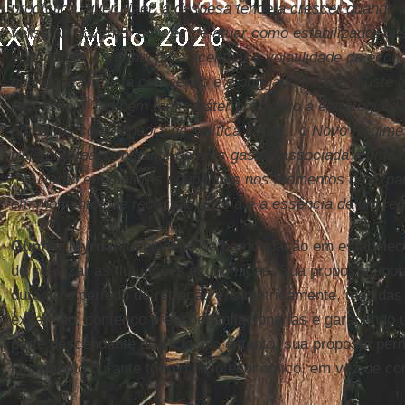
prócíclica, quer dizer, a despesa tende a crescer quando
versa. O governo, em vez de atuar como estabilizador das 
econômico, contribui para acentuar a volatilidade da eco
quando ela já está crescendo e é obrigado a fazer ajuste 
recessão... Também tem caráter prócíclico a estratégia d
primários como âncora da política fiscal... o Novo Regime 
trajetória real constante para os gastos associada a uma 
resultarão em maiores poupanças nos momentos de expa
em momentos de recessão. Ess a é a essência de um regim
Gunnar Myrdal
foi pioneiro na preocupação em estabelece
de suavizar as flutuações econômicas. Sua proposta apoi
durante o período de retração e, simetricamente, medidas 
expansão, contendo pressões inflacionárias e garantindo
parte descendente do ciclo. No entanto, sua proposta perm
Orçamento durante todo o ciclo econômico, em vez de con