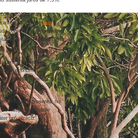
2007 e 2015 dentre os
berantes 14,25% de
taxa
ida pública, que representa
elação dívida/PIB de 170%,
uia entre as moedas, a
olíticas econômicas
is em livre movimento. Esse
 papai-mamãe.
ime Fiscal
” apresenta, no
ei de Responsabilidade
er pró-cíclico:
e a despesa pública seja