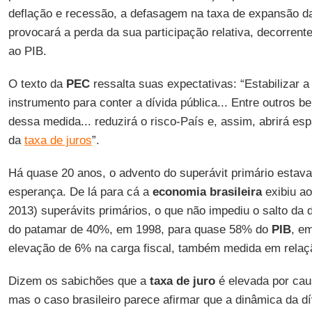
deflação e recessão, a defasagem na taxa de expansão 
provocará a perda da sua participação relativa, decorrent
ao PIB.
O texto da
PEC
ressalta suas expectativas: “Estabilizar 
instrumento para conter a dívida pública... Entre outros b
dessa medida... reduzirá o risco-País e, assim, abrirá es
da
taxa de juros
”.
Há quase 20 anos, o advento do superávit primário esta
esperança. De lá para cá a
economia brasileira
exibiu ao
2013) superávits primários, o que não impediu o salto da d
do patamar de 40%, em 1998, para quase 58% do
PIB
, e
elevação de 6% na carga fiscal, também medida em relaç
Dizem os sabichões que a
taxa de juro
é elevada por ca
mas o caso brasileiro parece afirmar que a dinâmica da d