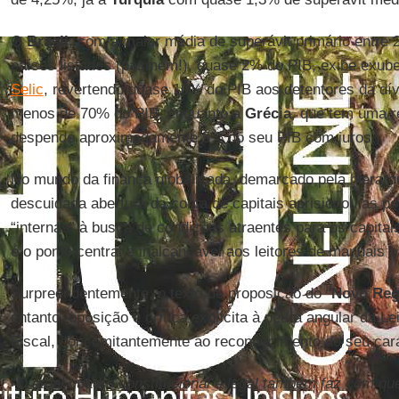
O
Brasil
, com a maior média de superávit primário entre 
países listados (pasmem!), quase 2% do PIB, exibe exu
Selic
, revertendo quase 10% do PIB aos detentores da dív
menos de 70% do PIB, enquanto a
Grécia
, que tem uma r
despende aproximadamente 5% do seu PIB com juros.
No mundo da finança globalizada, demarcado pela hierarq
descuidada abertura da conta de capitais aprisionou as p
“internas” à busca de condições atraentes para os capita
é o ponto central e inalcançável aos leitores de manuais
Surpreendentemente, o texto de proposição do “
Novo Reg
entanto, oposição e crítica explícita à pedra angular da L
Fiscal, concomitantemente ao reconhecimento do seu carát
“
O atual quadro constitucional e legal também faz com qu