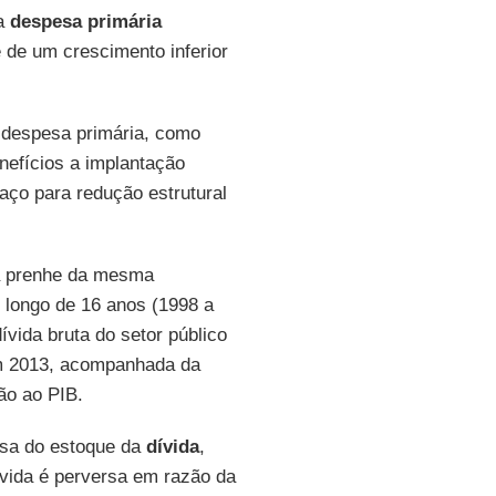
da
despesa primária
e de um crescimento inferior
a despesa primária, como
enefícios a implantação
paço para redução estrutural
va prenhe da mesma
 longo de 16 anos (1998 a
ívida bruta do setor público
m 2013, acompanhada da
ão ao PIB.
usa do estoque da
dívida
,
ívida é perversa em razão da