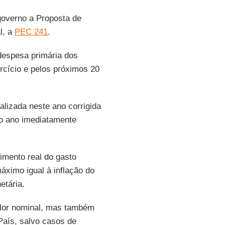
governo a Proposta de
l, a
PEC 241
.
 despesa primária dos
ercício e pelos próximos 20
alizada neste ano corrigida
 do ano imediatamente
cimento real do gasto
áximo igual à inflação do
etária.
alor nominal, mas também
País, salvo casos de