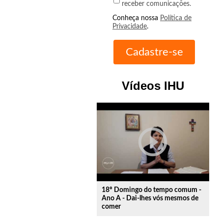
receber comunicações.
Conheça nossa
Política de
Privacidade
.
Vídeos IHU
play_circle_outline
18º Domingo do tempo comum -
Ano A - Dai-lhes vós mesmos de
comer