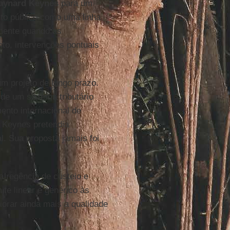
aynard Keynes
para um
nto público como uma linha
omente quando as
to, intervenções pontuais
m projeto de longo prazo.
de um sistema tributário
mento internacional de
s, Keynes pretendia
al. Sua proposta jamais foi
regência de custeio e
ite linear e genérico às
riorar ainda mais a qualidade