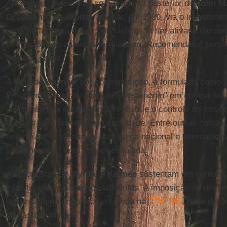
Apesar de assemelhar-se à proposta posterior de
John M
Orçamento de capital
, Myrdal, em 1930, via o investime
de defesa contra flutuações cíclicas, a ser ativada tão s
circunstâncias assim determinarem. Recomendava, portan
de curto prazo.
A ideia de
Keynes
, por contraposição, é formulada como u
Propunha a “socialização do investimento” em companhia 
progressivo, a eutanásia do rentista e o controle do movi
capitais para prevenir a instabilidade. Entre outras coisa
neutralizar os desvarios da finança nacional e internacion
implementada, nem sequer ensaiada.
As propostas de
Myrdal
e
Keynes
sustentam em comum a 
investimento por métricas distintas. A imposição de um lim
despesas primárias, como consta na
PEC 241
, pode dete
do gasto público.