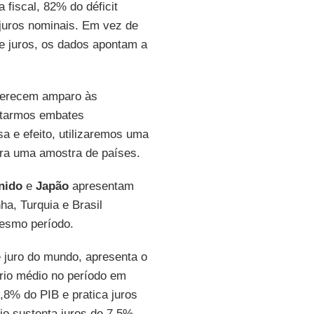
fiscal, 82% do déficit
 juros nominais. Em vez de
e juros, os dados apontam a
erecem amparo às
vitarmos embates
a e efeito, utilizaremos uma
ara uma amostra de países.
nido
e
Japão
apresentam
nha, Turquia e Brasil
mesmo período.
e juro do mundo, apresenta o
ário médio no período em
0,8% do PIB e pratica juros
o sustenta juros de 7,5%.