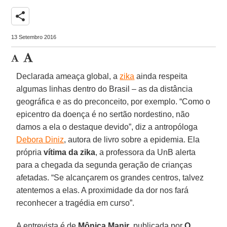
share
13 Setembro 2016
Declarada ameaça global, a
zika
ainda respeita
algumas linhas dentro do Brasil – as da distância
geográfica e as do preconceito, por exemplo. “Como o
epicentro da doença é no sertão nordestino, não
damos a ela o destaque devido”, diz a antropóloga
Debora Diniz
, autora de livro sobre a epidemia. Ela
própria
vítima da zika
, a professora da UnB alerta
para a chegada da segunda geração de crianças
afetadas. “Se alcançarem os grandes centros, talvez
atentemos a elas. A proximidade da dor nos fará
reconhecer a tragédia em curso”.
A entrevista é de
Mônica Manir
, publicada por
O