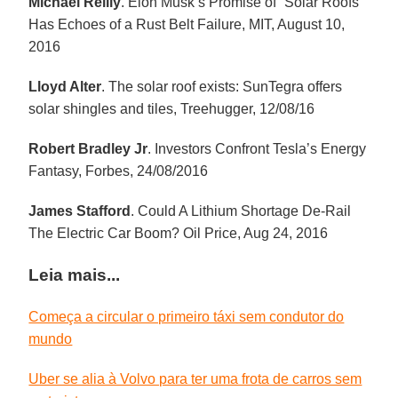
Michael Reilly
. Elon Musk’s Promise of “Solar Roofs”
Has Echoes of a Rust Belt Failure, MIT, August 10,
2016
Lloyd Alter
. The solar roof exists: SunTegra offers
solar shingles and tiles, Treehugger, 12/08/16
Robert Bradley Jr
. Investors Confront Tesla’s Energy
Fantasy, Forbes, 24/08/2016
James Stafford
. Could A Lithium Shortage De-Rail
The Electric Car Boom? Oil Price, Aug 24, 2016
Leia mais...
Começa a circular o primeiro táxi sem condutor do
mundo
Uber se alia à Volvo para ter uma frota de carros sem