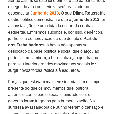
Sendo assim, se este foi o primeiro ato da bancarrota,
o segundo ato com certeza será realizado no
espetacular
Junho de 2013
. O que
Dilma Rousseff
e
o ódio político demonstram é que o
junho de 2013
foi
a constatação de uma luta da esquerda contra a
esquerda. Em termos sucintos e, por isso, genéricos,
junho foi a comprovação de que de fato o
Partido
dos Trabalhadores
já havia não apenas se
deslocado da base política e social que o alçou ao
poder, como também, a burocratização que tragou
para seu interior grandes movimentos sociais fez
surgir novos forças radicais à esquerda.
Forças que estavam mais em sintonia com o tempo
presente do que os movimentos que, outrora
atuantes, com o pacto social e unidade com o
governo foram tragados pela burocratização. Na
surpresa avassaladora de Junho vieram o cansaço e
a revolta ante problemas que até então eram