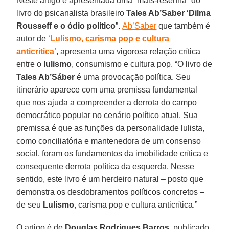
Neste artigo é apresentada uma “mais-resenha” do
livro do psicanalista brasileiro
Tales Ab’Saber
‘
Dilma
Rousseff e o ódio político
”.
Ab’Saber
que também é
autor de ‘
Lulismo, carisma pop e cultura
anticrítica
’, apresenta uma vigorosa relação crítica
entre o
lulismo
, consumismo e cultura pop. “O livro de
Tales Ab’Sáber
é uma provocação política. Seu
itinerário aparece com uma premissa fundamental
que nos ajuda a compreender a derrota do campo
democrático popular no cenário político atual. Sua
premissa é que as funções da personalidade lulista,
como conciliatória e mantenedora de um consenso
social, foram os fundamentos da imobilidade crítica e
consequente derrota política da esquerda. Nesse
sentido, este livro é um herdeiro natural – posto que
demonstra os desdobramentos políticos concretos –
de seu
Lulismo
, carisma pop e cultura anticrítica.”
O artigo é de
Douglas Rodrigues Barros
, publicado