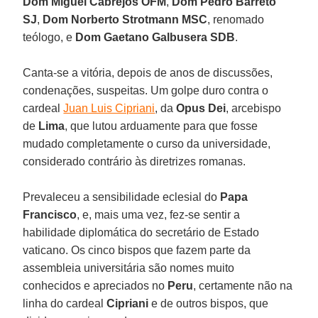
Dom Miguel Cabrejos OFM
,
Dom Pedro Barreto
SJ
,
Dom Norberto Strotmann MSC
, renomado
teólogo, e
Dom Gaetano Galbusera SDB
.
Canta-se a vitória, depois de anos de discussões,
condenações, suspeitas. Um golpe duro contra o
cardeal
Juan Luis Cipriani
, da
Opus Dei
, arcebispo
de
Lima
, que lutou arduamente para que fosse
mudado completamente o curso da universidade,
considerado contrário às diretrizes romanas.
Prevaleceu a sensibilidade eclesial do
Papa
Francisco
, e, mais uma vez, fez-se sentir a
habilidade diplomática do secretário de Estado
vaticano. Os cinco bispos que fazem parte da
assembleia universitária são nomes muito
conhecidos e apreciados no
Peru
, certamente não na
linha do cardeal
Cipriani
e de outros bispos, que