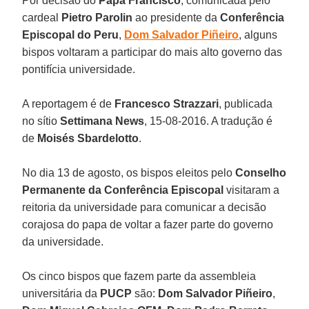
Por decisão do
Papa Francisco
, comunicada pelo
cardeal
Pietro Parolin
ao presidente da
Conferência
Episcopal do Peru
,
Dom Salvador Piñeiro
, alguns
bispos voltaram a participar do mais alto governo das
pontifícia universidade.
A reportagem é de
Francesco Strazzari
, publicada
no sítio
Settimana News
, 15-08-2016. A tradução é
de
Moisés Sbardelotto
.
No dia 13 de agosto, os bispos eleitos pelo
Conselho
Permanente da Conferência Episcopal
visitaram a
reitoria da universidade para comunicar a decisão
corajosa do papa de voltar a fazer parte do governo
da universidade.
Os cinco bispos que fazem parte da assembleia
universitária da
PUCP
são:
Dom Salvador Piñeiro
,