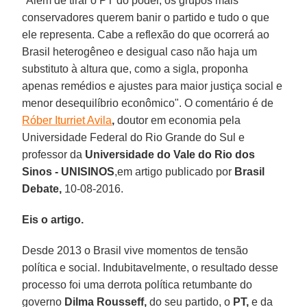
"Além de tirar o PT do poder, os grupos mais
conservadores querem banir o partido e tudo o que
ele representa. Cabe a reflexão do que ocorrerá ao
Brasil heterogêneo e desigual caso não haja um
substituto à altura que, como a sigla, proponha
apenas remédios e ajustes para maior justiça social e
menor desequilíbrio econômico". O comentário é de
Róber Iturriet Avila
,
doutor em economia pela
Universidade Federal do Rio Grande do Sul e
professor da
Universidade do Vale do Rio dos
Sinos - UNISINOS
,em artigo publicado por
Brasil
Debate,
10-08-2016.
Eis o artigo.
Desde 2013 o Brasil vive momentos de tensão
política e social. Indubitavelmente, o resultado desse
processo foi uma derrota política retumbante do
governo
Dilma Rousseff,
do seu partido, o
PT,
e da