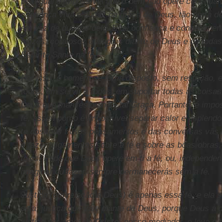
pela qual é impossível que o bem não opere continuam
confiança viva e audaz na graça de Deus, tão certa d
em vez de duvidar dela. E tal confiança e conhecimen
felizes, corajosos e alegres diante de Deus e de todas
Espírito Santo na fé.
Por isso, o homem se torna disposto, sem restrição, 
todos, em servir a todos, em suportar todas as coisas
Deus que manifestou nele tal Graça. Portanto, é impo
fé, assim como é impossível separar calor e esplendor
te dos teus falsos pensamentos e das conversas vãs 
e fazer julgamentos sobre a fé e sobre as boas obra
tolos. Pede que Deus opere em ti a fé, ou, independe
imaginar ou fazer, sempre permanecerás sem a fé.
Justiça (em relação a Deus) é apenas essa fé, e ela 
seja, justiça que vale diante de Deus, porque Deus a 
justiça por amor de
Cristo
, nosso mediador, e leva o