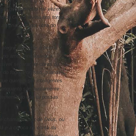
ente (...) Fé é uma
esta que morreria mil vezes
to da Graça divina nos torna
 as criaturas por obra do
e alegre em fazer o bem a
, no amor e no louvor a
ssível separar as obras da
 do fogo. Por isso, guarda-
que querem ser inteligentes
s, enquanto são sumamente
ntemente do que tu possas
se chama justiça de Deus, ou
dá e a coloca na conta da
 homem a dar a cada um o