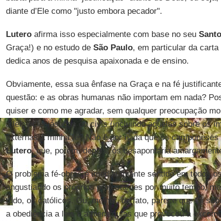
diante d’Ele como "justo embora pecador".
Lutero
afirma isso especialmente com base no seu
Santo
Graça!) e no estudo de
São Paulo
, em particular da cart
dedica anos de pesquisa apaixonada e de ensino.
Obviamente, essa sua ênfase na Graça e na fé justificant
questão: e as obras humanas não importam em nada? Poss
quiser e como me agradar, sem qualquer preocupação mo
a leis eclesiásticas ou civis (incluindo aquelas sobre os i
externas à minha fé? Não é por nada que os camponeses
Lutero
, que, porém, depois, os desapontaria amargament
O problema fé-obras é imediatamente sentido em todos os
angustiando os próprios protestantes por muito tempo, m
tudo, os católicos. Ou, melhor, de fato, parece que foi s
a obediência a leis e a hierarquias que provocou a exco