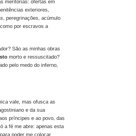
 meritórias: ofertas em
enitências exteriores,
as, peregrinações, acúmulo
 como por escravos a
ador? São as minhas obras
sto
morto e ressuscitado?
cado pelo medo do inferno,
mica vale, mas ofusca as
agostiniano e da sua
, aos príncipes e ao povo, das
só a fé me abre: apenas esta
, para poder me colocar