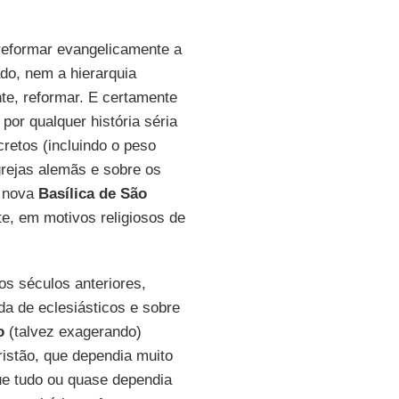
 reformar evangelicamente a
do, nem a hierarquia
nte, reformar. E certamente
por qualquer história séria
cretos (incluindo o peso
grejas alemãs e sobre os
a nova
Basílica de São
te, em motivos religiosos de
s séculos anteriores,
ida de eclesiásticos e sobre
o
(talvez exagerando)
cristão, que dependia muito
ue tudo ou quase dependia