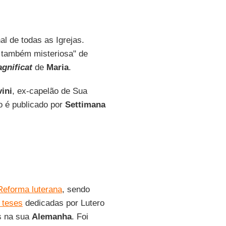
al de todas as Igrejas.
e também misteriosa" de
gnificat
de
Maria
.
ini
, ex-capelão de Sua
go é publicado por
Settimana
 Reforma luterana
, sendo
 teses
dedicadas por Lutero
as na sua
Alemanha
. Foi