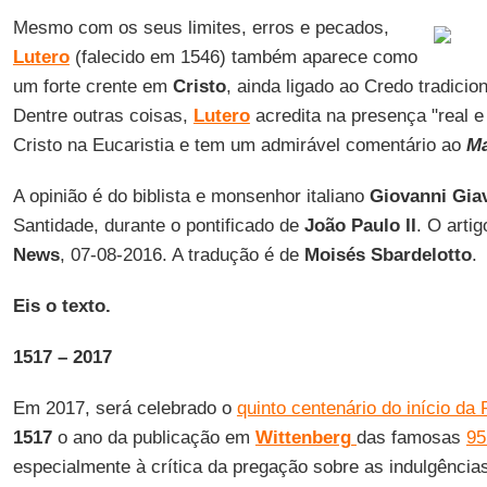
Mesmo com os seus limites, erros e pecados,
Lutero
(falecido em 1546) também aparece como
um forte crente em
Cristo
, ainda ligado ao Credo tradicion
Dentre outras coisas,
Lutero
acredita na presença "real 
Cristo na Eucaristia e tem um admirável comentário ao
Ma
A opinião é do biblista e monsenhor italiano
Giovanni Giav
Santidade, durante o pontificado de
João Paulo II
. O arti
News
, 07-08-2016. A tradução é de
Moisés Sbardelotto
.
Eis o texto.
1517 – 2017
Em 2017, será celebrado o
quinto centenário do início da
1517
o ano da publicação em
Wittenberg
das famosas
95
especialmente à crítica da pregação sobre as indulgênci