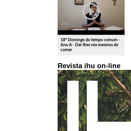
play_circle_outline
18º Domingo do tempo comum -
Ano A - Dai-lhes vós mesmos de
comer
Revista ihu on-line