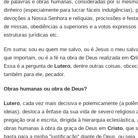
de palavras e obras humanas, consideradas por si mesmas
dinheiro (especialmente para lucrar fáceis indulgências), p
devoções a Nossa Senhora e relíquias, procissões e fest
de missas, obediências a superiores e a votos expressos
estruturas jurídicas etc.
Em suma: sou eu quem me salvo, ou é Jesus o meu salv
que importam, ou é a fé na obra de Deus realizada em
Cri
Essa é a pergunta de
Lutero
, dentre outras coisas, obce
também para ele, pecador.
Obras humanas ou obra de Deus?
Lutero
, cada vez mais decisiva e polemicamente (a polê
ideias), desloca a ênfase da sua vida de severo religioso 
pregação oral e escrita, dirigida à hierarquia eclesiástica
obras humanas à obra da graça de Deus em
Cristo
, que 
basta para a minha "justificação" diante de Deus, ou seja