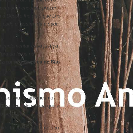
 pecado e encontra prazer
 a Deus e lhe dá o que Lhe
 pode e, assim, dá a cada
 implementar essa justiça
fora da fé ou na
vez como a
Basílica de São
 o seu autor, até mesmo
Deve ter sido o papa que a
o seu autor.
rande fé em
Cristo
e no seu