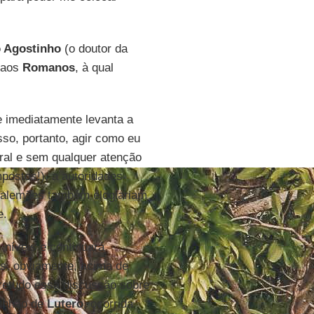
 Agostinho
(o doutor da
a aos
Romanos
, à qual
e imediatamente levanta a
o, portanto, agir como eu
ral e sem qualquer atenção
mpostos!), a autoridades
 alemães também elogiariam
e.
 níveis e continuará
as, obviamente, acima de
obretudo essa discussão sobre
munhão de
Lutero
, ocorrida