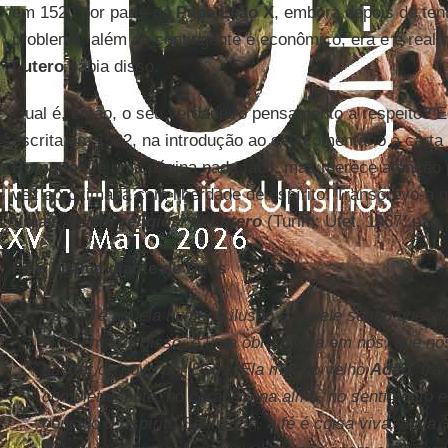
em 1520 por parte do
Papa Leão X
, embora depois de tent
problema, além de contingente e econômico, era e é realme
Lutero
sabia disso.
Qual é, então, o seu verdadeiro pensamento a respeito? 
escrita em 1522, na introdução ao seu comentário à carta
Romanos
; é uma página nada fácil, mas merece atenção
vez aproximada com liberdade de espírito. Transcrevo-a 
Vinay
,
Scritti religiosi di Lutero
(Turim: Utet, 1967, pag.
Fé e justiça diante de Deus
Fé não é aquela humana ilusão e aquele sonho que alg
A fé, em vez disso, é uma obra divina em nós, que no
nascer de novo por Deus. Ela mata o velho
Adão
, tr
completamente, no coração, na alma, no sentimento e
consigo o Espírito Santo. Oh, a fé é coisa viva, ativa,