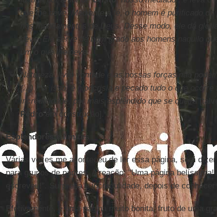
que lhe deve. Mediante a fé, o homem é purificado do
nos mandamentos de Deus. Desse modo, ele dá glória
deve. Ele serve de bom grado aos homens naquilo que
um o que lhe deve.
Natureza, livre vontade e as nossas forças não podem
(...) Por isso, é hipocrisia e pecado tudo o que ocorre 
incredulidade, por mais esplêndido que se queira
[tal
Pedro
em construção].
Esplendores e limites
Várias vezes me aconteceu de ler essa página, sem dizer
para grupos de padres. A reação: "Uma página belíssima! 
escreveu!". Surpresa e incredulidade, depois de conhecer 
Efetivamente, é uma página muito bonita, fruto de uma g