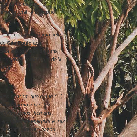
ativas de diálogo. O
nte crucial, e o próprio
Escutemos uma página dele,
 de
São Paulo
aos
 pela sua substância, uma
quase toda, tomando-a de
V.
 520).
uns pensam que é a fé (...)
s transforma e nos faz
ansforma a nós, homens,
 em todas as energias e traz
 operante, potente, razão