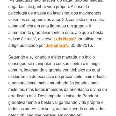
“As ditaduras não nascem do nada. São semeadas,
irrigadas, até ganhar vida própria. A base da
psicologia de massa do fascismo, dos movimentos
violentos europeus dos anos 30, consistia em centrar
a intolerância em uma figura ou um grupo e ir
alimentando gradativamente o ódio, até que a besta
saísse às ruas”, escreve
Luís Nassif
, jornalista, em
artigo publicado por
Jornal GGN
, 05-08-2016.
Segundo ele, “criado o efeito manada, no início
consegue-se manipular a coesão contra o inimigo
comum, levantando o grande véu debaixo do qual
misturam-se do exercício do preconceito mais odioso,
o personalismo mais entranhado às jogadas mais
rasteiras, mas todos imbuídos da orientação divina de
erradicar o mal. Destampada a caixa de Pandora,
gradativamente a besta vai ganhando vida própria e
todos os atores, em volta, acabam sendo conduzidos
pelo turbilhão que pretendiam controlar”.