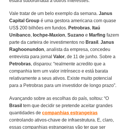
estará subordinada a outros interesses.
Vale tratar de um belo exemplo da semana.
Janus
Capital Group
é uma gestora americana com quase
US$ 200 bilhões em fundos.
Petrobras
,
Itaú
Unibanco
,
Iochpe-Maxion
,
Suzano
e
Marfing
fazem
parte da carteira de investimentos no
Brasil
.
Janus
Raghoonundon
, analista da empresa, concedeu
entrevista para jornal
Valor
, de 11 de junho. Sobre a
Petrobras
, disparou: “realmente acredito que a
companhia tem um valor intrínseco e está barata
relativamente a seus ativos. Existe muito potencial
para a Petrobras para um investidor de longo prazo”.
Avançando sobre as escolhas do país, soltou: “O
Brasil
tem que decidir se pretende aceitar grandes
quantidades de
companhias estrangeiras
controlando ativos-chave de infraestrutura. E, claro,
essas companhias estrangeiras vão ter que ser