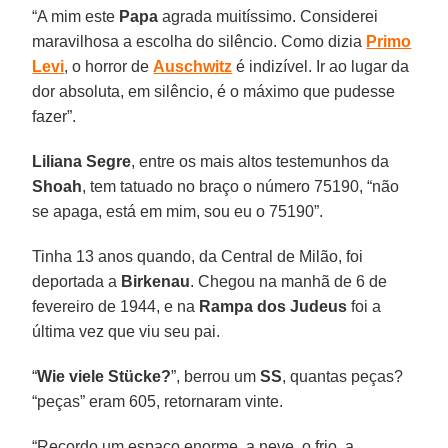
“A mim este
Papa
agrada muitíssimo. Considerei
maravilhosa a escolha do silêncio. Como dizia
Primo
Levi
, o horror de
Auschwitz
é indizível. Ir ao lugar da
dor absoluta, em silêncio, é o máximo que pudesse
fazer”.
Liliana Segre
, entre os mais altos testemunhos da
Shoah
, tem tatuado no braço o número 75190, “não
se apaga, está em mim, sou eu o 75190”.
Tinha 13 anos quando, da Central de Milão, foi
deportada a
Birkenau
. Chegou na manhã de 6 de
fevereiro de 1944, e na
Rampa dos Judeus
foi a
última vez que viu seu pai.
“
Wie viele Stücke?
”, berrou um
SS
, quantas peças?
“peças” eram 605, retornaram vinte.
“Recordo um espaço enorme, a neve, o frio, a