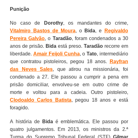
Punição
No caso de
Dorothy
, os mandantes do crime,
Vitalmiro Bastos de Moura
, o
Bida
, e
Regivaldo
Pereira Galvão
, o
Taradão
, foram condenados a 30
anos de prisão.
Bida
está preso.
Taradão
recorre em
liberdade.
Amair Feijoli Cunha
, o
Tato
, intermediário
que contratou pistoleiros, pegou 18 anos.
Rayfran
das Neves Sales
, que atirou na missionária, foi
condenado a 27. Ele passou a cumprir a pena em
prisão domiciliar, envolveu-se em outro crime de
morte e voltou para a cadeia. Outro pistoleiro,
Clodoaldo Carlos Batista
, pegou 18 anos e está
foragido.
A história de
Bida
é emblemática. Ele passou por
quatro julgamentos. Em 2013, os ministros da 2.ª
Turma do Supremo Tribunal Federal (STF)
Gilmar