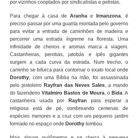
por vizinhos cooptados por sindicalistas e petistas.
Para chegar à casa de
Aranha
e
Irmanzona
, é
preciso passar por uma guarita montada pelo governo
para evitar a entrada de caminhões de madeira e
percorrer uma estrada íngreme na floresta. Uma
infinidade de cheiros e aromas marca a viagem.
Castanheiras, perobas, jatobás e ipês gigantes
surgem a cada curva da estrada. Num trecho, o
caminho se bifurca para contornar o exato local onde
Dorothy
, com uma Bíblia na mão, foi assassinada
pelo pistoleiro
Rayfran das Neves Sales
, a mando
do fazendeiro
Vitalmiro Bastos de Moura
, o
Bida
. A
castanheira usada por
Rayfran
para esperar a
religiosa está de pé, sombreando centenas de
espécies menores e a cruz com um pequeno jardim
formado no espaço onde
Dorothy
tombou.
Mais alguns quilômetros e se chega à pequena