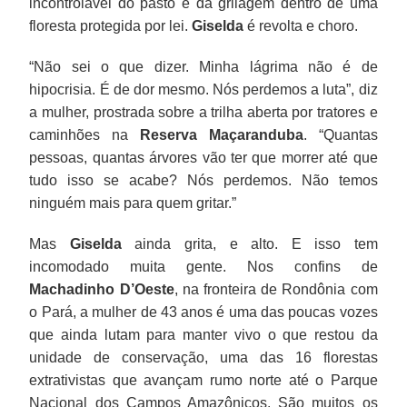
incontrolável do pasto e da grilagem dentro de uma
floresta protegida por lei.
Giselda
é revolta e choro.
“Não sei o que dizer. Minha lágrima não é de
hipocrisia. É de dor mesmo. Nós perdemos a luta”, diz
a mulher, prostrada sobre a trilha aberta por tratores e
caminhões na
Reserva Maçaranduba
. “Quantas
pessoas, quantas árvores vão ter que morrer até que
tudo isso se acabe? Nós perdemos. Não temos
ninguém mais para quem gritar.”
Mas
Giselda
ainda grita, e alto. E isso tem
incomodado muita gente. Nos confins de
Machadinho D’Oeste
, na fronteira de Rondônia com
o Pará, a mulher de 43 anos é uma das poucas vozes
que ainda lutam para manter vivo o que restou da
unidade de conservação, uma das 16 florestas
extrativistas que avançam rumo norte até o Parque
Nacional dos Campos Amazônicos. São muitos os