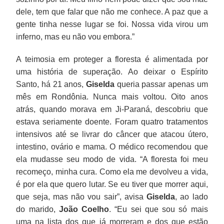
dele, tem que falar que não me conhece. A paz que a
gente tinha nesse lugar se foi. Nossa vida virou um
inferno, mas eu não vou embora.”
A teimosia em proteger a floresta é alimentada por
uma história de superação. Ao deixar o Espírito
Santo, há 21 anos,
Giselda
queria passar apenas um
mês em Rondônia. Nunca mais voltou. Oito anos
atrás, quando morava em Ji-Paraná, descobriu que
estava seriamente doente. Foram quatro tratamentos
intensivos até se livrar do câncer que atacou útero,
intestino, ovário e mama. O médico recomendou que
ela mudasse seu modo de vida. “A floresta foi meu
recomeço, minha cura. Como ela me devolveu a vida,
é por ela que quero lutar. Se eu tiver que morrer aqui,
que seja, mas não vou sair”, avisa
Giselda
, ao lado
do marido,
João Coelho
. “Eu sei que sou só mais
uma na lista dos que já morreram e dos que estão