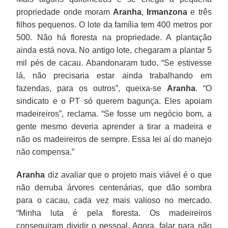
propriedade onde moram
Aranha
,
Irmanzona
e três
filhos pequenos. O lote da família tem 400 metros por
500. Não há floresta na propriedade. A plantação
ainda está nova. No antigo lote, chegaram a plantar 5
mil pés de cacau. Abandonaram tudo. “Se estivesse
lá, não precisaria estar ainda trabalhando em
fazendas, para os outros”, queixa-se
Aranha
. “O
sindicato e o PT só querem bagunça. Eles apoiam
madeireiros”, reclama. “Se fosse um negócio bom, a
gente mesmo deveria aprender a tirar a madeira e
não os madeireiros de sempre. Essa lei aí do manejo
não compensa.”
Aranha
diz avaliar que o projeto mais viável é o que
não derruba árvores centenárias, que dão sombra
para o cacau, cada vez mais valioso no mercado.
“Minha luta é pela floresta. Os madeireiros
conseguiram dividir o pessoal. Agora, falar para não