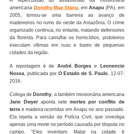
A repercussão do assassinato da missionária
americana
Dorothy Mae Stang
, em
Anapu
(PA), em
2005, tornou-se uma barreira ao avanço de
madeireiros no rumo do oeste da Amazônia. O crime
organizado continua, no entanto, matando defensores
da floresta. Para camuflar os homicídios, pistoleiros
executam vítimas em ruas e bares de pequenas
cidades da região.
A reportagem é de
André Borges
e
Leonencio
Nossa
, publicada por
O Estado de S. Paulo
, 12-07-
2016.
Colega de
Dorothy
, a também missionária americana
Jane Dwyer
aponta sete
mortes por conflito de
terra
e madeira ocorridas em Anapu no ano passado.
Ela rejeita a versão da Polícia Civil, que investiga
apenas uma morte no período causada por disputa no
campo. "Eles inventam. Matar na cidade é