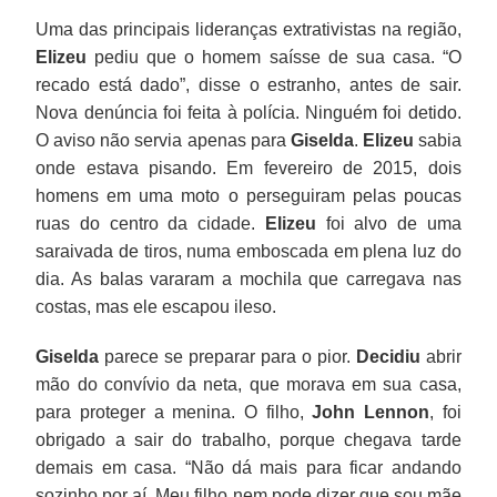
Uma das principais lideranças extrativistas na região,
Elizeu
pediu que o homem saísse de sua casa. “O
recado está dado”, disse o estranho, antes de sair.
Nova denúncia foi feita à polícia. Ninguém foi detido.
O aviso não servia apenas para
Giselda
.
Elizeu
sabia
onde estava pisando. Em fevereiro de 2015, dois
homens em uma moto o perseguiram pelas poucas
ruas do centro da cidade.
Elizeu
foi alvo de uma
saraivada de tiros, numa emboscada em plena luz do
dia. As balas vararam a mochila que carregava nas
costas, mas ele escapou ileso.
Giselda
parece se preparar para o pior.
Decidiu
abrir
mão do convívio da neta, que morava em sua casa,
para proteger a menina. O filho,
John Lennon
, foi
obrigado a sair do trabalho, porque chegava tarde
demais em casa. “Não dá mais para ficar andando
sozinho por aí. Meu filho nem pode dizer que sou mãe